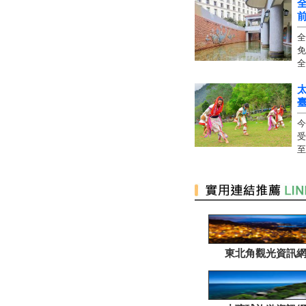
全
免
全
太
今
受
至
東北角觀光資訊