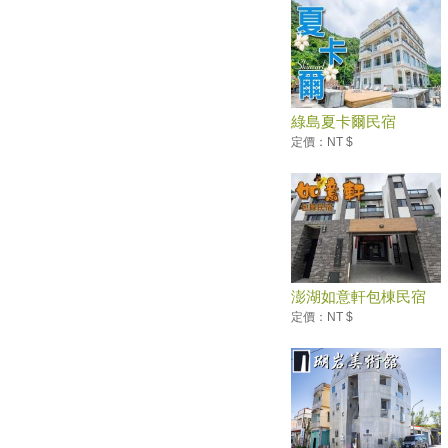
車路線
遊輪式客運直達宜蘭 4旅遊路
線定點輕鬆玩
假日特輯－遛小孩必看！ 54個
宜蘭無料景點全攻略
綠島夏卡爾民宿
定價：NT $
澎湖如意軒包棟民宿
定價：NT $