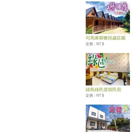
2019東北角小鎮漫遊！朝聖浪
漫海濱鞦韆、走訪老街3D復古
彩繪
烤柴魚、挑花生！ 綠島深度旅
遊Top５玩法大解密
司馬庫斯嚒得歲莊園
羅東夜市的啤酒專賣所 全台130
種口味這邊都有！
定價：NT $
大溪80年日式木造宿舍 轉型成
「木藝生態博物館」
桃園石門水庫熱氣球嘉年華 小
小兵旋風登場
「2019寶島仲夏節Formosa
Summer Festival」-「消暑上
綠島綠邑渡假民宿
山、清涼下海」從呷冰開始
定價：NT $
2019台灣國際熱氣球嘉年華活
動資訊+台東旅遊景點懶人包
北海岸一次過癮4款超值套票明
起預購 最低下殺72折
端午連假首日開幕！宜蘭人氣景
點「斑比山丘」地址曝光