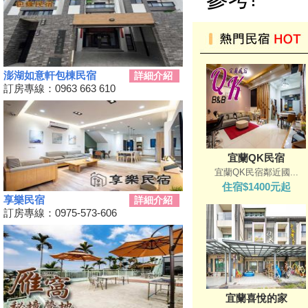
起預售、12/19震撼登場
2024全民運動會在屏東！10/26
開幕
2024新北耶誕城11／15正式開
城！魔法主題等你來發掘
澎湖如意軒包棟民宿
詳細介紹
苗栗私房景點推薦，懶人免裝備
訂房專線：0963 663 610
享受百萬夜景
天涼就該泡湯！溫泉季開跑 雙
人入住北投老爺酒店下殺1.5折
彰化最新隱藏版景點，盡收大台
宜蘭QK民宿
中落日美景！
宜蘭QK民宿鄰近國...
新竹首屆「新竹啤酒派對」於
住宿$1400元起
10/12、10/13舉辦！
享樂民宿
詳細介紹
2024金門國際海洋藝術季～
訂房專線：0975-573-606
10/04~2/28為期5個月
嘉義熱門景點推薦！前10大排名
景點你去過了嗎？
2024台南關子嶺溫泉美食節開
始啦！9/21~10/20
宜蘭喜悅的家
韭菜花季，各地賞花地點一次