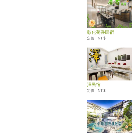
2019新竹必去景點：新竹司馬
庫斯＆鎮西堡這樣玩！
太強了！桃園東和鋼鐵空橋入選
世界最棒5座橋
彰化菊香民宿
保護海岸秘境象鼻岩 別再爬上
定價：NT $
去打卡
520也要耍浪漫！全台必收藏浪
漫約會景點懶人包
【趣吧】夏天就是要玩水划獨木
舟！全台最新15條水上活動懶人
包
超豐富的菇類！宜蘭「福山植物
澤民宿
園」台灣真菌的自然教室
定價：NT $
百隻超萌斑比！馬祖大坵「梅花
鹿島」豐富生態的療癒系祕境
欣賞五月雪的浪漫！全台灣「油
桐花季」賞花好去處
單人壯遊不寂寞！一個人漫步嘉
義阿里山林鐵的仙境鐵道慢旅