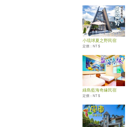
辦這個 享有不限次數暢玩 ◢
◤193縣道搶先看！花蓮平地
「金針花」絕美盛開了 ◢
中秋賞月 8個地點帶你欣賞最美
月光海
屏東小琉球 優游絕世島嶼
小琉球夏之野民宿
【小琉球】台灣15處小琉球必去
定價：NT $
景點
有書香還有暖心時光！台灣十大
獨立書店
創意水果料理 清爽又開胃
北投櫻花王被攔腰砍斷 原來是
罹患「褐根病」
綠島藍海奇緣民宿
幼童矇眼打西瓜 消暑體驗日本
文化
定價：NT $
入秋好蟹天 「藝」起展蟹之美
大溪豆干節開幕 各式豆干料理
飄香
全台十大必逛商圈！你去過幾