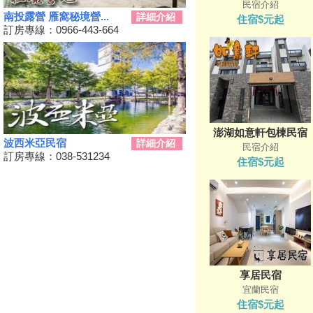
民宿介紹
看！
南投露營 雁窩秘境營...
詳細介紹
住宿$元起
訂房專線：0966-443-664
台東！「振興震後獎勵旅遊個別
旅客住宿優惠案」補助平日住宿
每晚最高1000元至１１月底
桃園最新地景藝術節，巨大的烏
龜、空中的魚、時光回溯的眷村
生活！
新竹假日觀光巴士2024/09/11日
澎湖如意軒包棟民宿
正式啟動！
波西米亞民宿
詳細介紹
民宿介紹
2024屏東迎王時間出來啦！迎
訂房專線：038-531234
住宿$元起
王資訊大整理
花蓮觀光亮點專車！只要850元
帶你去旅遊！共有三條路線可供
選擇，快來花蓮渡假吧！
夏夜晚風吹來想找個漂亮的地方
散步嗎?新完工步道已為您開放!
Taiwan PASS台鐵版花蓮振興方
享居民宿
案 2人同行1人免費 7/1開賣
宜蘭民宿
振興花蓮旅遊住宿補助來囉！趕
住宿$元起
快來申請吧