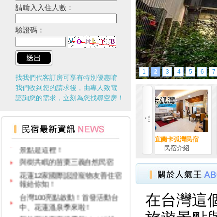
請輸入入住人數：
驗證碼：
1
2
3
4
5
6
7
找我們代客訂房可享有特別優惠唷
台灣觀光多選擇！兩人同行一人
我們收到您的請求後，由專人致電
免費！
諮詢您的需求，立刻為您找尋空房！
台北最新景點，你有聽過以蜻蜓
為主題的秘境嗎？
2024景點大洗牌！沒想到最夯
景點是這裡！
台東還早文旅民宿
宜蘭卡弧灣民宿
花蓮民宿 遇見雲
與樹共眠的苗栗三義自然民宿
台東民宿
民宿介紹
民宿介紹
花蓮12家國際認證寵物友善住宿
報給你知！
台灣100亮點啟動！首發活動台
中、花蓮溫泉季來啦！
在台灣這
新竹五峰賽夏矮靈祭11／15起
辦3天