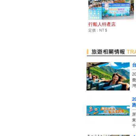
行船人特產店
定價：NT $
2
費
灣
2
跑
屏
東
千