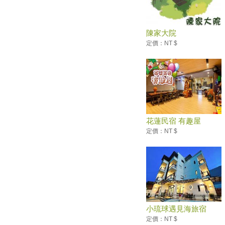
本周緩慢降溫秋意漸顯 蘭恩颱
風周六在台灣東部外海
太魯閣峽谷音樂節 美聲樂音揭
陳家大院
序幕
定價：NT $
大鵬灣電子旅遊套票熱賣
配合全運會 宜市幾米觀光巴士
免費預約遊舊城
2017臺東好米收冬祭
宜蘭傳藝老爺行旅首次加入老爺
酒店集團百萬大獎抽抽樂活動
花蓮民宿 有趣屋
宜蘭全運會開幕式 免費索票
定價：NT $
澎湖旅遊精彩可期，跳島嘉年
華，八月九月好玩登場
2017年7月全台各地推薦活動
到處都有壯闊美景 全台五大伯
朗大道
◤ 蒸汽火車6月首航 搭台鐵到花
東尋仲夏夜之夢 ◢
小琉球遇見海旅宿
◤ 只要100元！宜蘭童玩節縣民
定價：NT $