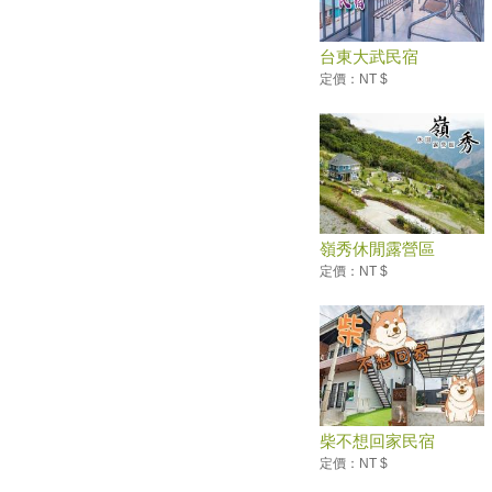
遊活動月曆」大人小孩玩得盡興
超夢幻「Hello Kitty彩繪列車」
台東大武民宿
上路！飲料喝到飽、可以唱卡拉
OK
定價：NT $
好熱鬧！這夏動物趴趴走 現身
新竹大遠百
山友注意！台灣登山申請整合服
務網 單一入口網上線了
好買好逛又好吃！ 特選北部、
中部「Outlet」洗版IG打卡點
嶺秀休閒露營區
【2020最新請假旅遊攻略】 請
定價：NT $
假請得妙，台日爽爽玩！
「2019澎湖吉貝沙灘嘉年華」 8
月開跑
封5年基隆嶼今起開放觀光5千人
預約 未來攻頂有證書
【小鎮漫遊 舞動樂園】 主題樂
園仲夏狂歡嘉年華開跑
柴不想回家民宿
北台灣最美草原「桃源谷步道」
定價：NT $
一望無際的山海美景！