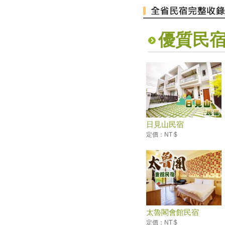
球浪人音樂會 APP挑戰實境解
謎拿好禮
2020大鵬灣帆船生活節
優質民
全台避暑森呼吸攻略 含「全台
五大森林避暑勝地」
台灣觀巴遊2人同行1人免費 參
山送台灣LV
暑假必衝！ 全台「七月活動懶
人包」 澎湖花火節、熱氣球嘉
年華充滿活力
2019擴大國旅秋冬夜市抵用卷
日見山民宿
優惠活動
定價：NT $
2019擴大國旅秋冬住宿優惠活
動
高雄愛河水漾嘉年華
單車騎遊聽風看海，體驗台灣燈
塔極點濱海小鎮風貌 一起Light
up Taiwan
屏東海生館VR體驗館開張 大小
太魯閣會館民宿
遊客腎上腺素飆升
定價：NT $