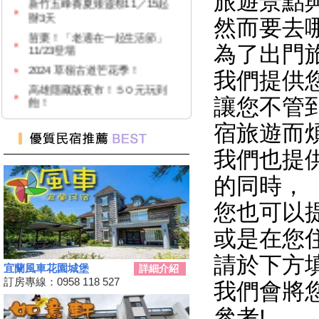
旅遊景點
苗栗！「老適在一起生活節」
然而要去
11/23登場
2024 草嶺古道芒花季！
為了出門
高雄隱藏版夜市！５０元玩到
我們提供
飽！
台中「隱藏幽靈夜市」！20年才
讓您不管
能逛1次
宿旅遊而
台灣百大景點推薦，集章還有限
量小禮物可以拿
我們也提
嘉義夢幻熱點「蓋婭莊園」免門
票、「佐登妮絲」城堡優惠價一
的同時，
次看
您也可以
新竹市「觀光巴士—舊城巡禮
線」加碼解謎探險活動！
或是在您
花蓮旅遊補助再擴大！
請於下方
2024彰化田尾「Open Garden同
宜蘭風車花園城堡
詳細介紹
樂會」限時舉辦
訂房專線：0958 118 527
我們會將
科教館《史前巨獸泰坦恐龍展》
將展出37公尺長巨大恐龍 即日
參考!