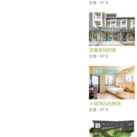
定價：NT $
台東金峰洛神花季 周六活動強
強滾
2017年漫遊大同山旅.草地音樂
會
登上國際！台中、宜蘭入選「世
界的祕密奇跡」
2017池上秋收稻穗藝術節
宜蘭喜悅的家
定價：NT $
全運》開幕「看見宜蘭」 台北
世大運精銳盡出
公路里程牌 玩出濃濃愛意
宜蘭 樂遊和風園區 暢玩新旅店
全台「最美公路」總整理 一生
一定要去一次！
安農溪重陽敬老 超級夜總會
小琉球菈菈輕旅
10/21精彩獻藝
定價：NT $
10月最大流星雨 獵戶座極大期
周六登場
台中石虎花車獲人氣王