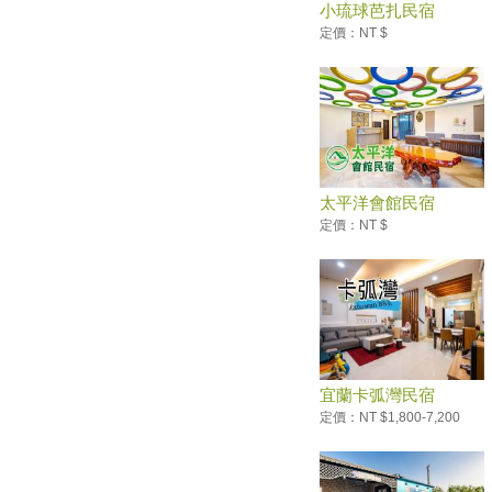
小琉球芭扎民宿
2019彰化員林「大明里蜀葵花
海」美不勝收！
定價：NT $
換玩具、憶童年 苗栗鐵路一村
下周再推假日市集
總整理／想去旅遊看這篇！全台
５月旅遊活動月曆
母親節只要喊這句話 宜蘭綠博
就免費玩
太平洋會館民宿
跳島潛水賞煙火！沁涼一夏澎湖
定價：NT $
放空假期
墾丁龍磐音樂節5月11日登場 龍
磐公園化身歌劇院
綺麗花海期間限定！高山杜鵑絕
美盛開
可以排假了！明年6個連假 春節
休7天要補1天班
宜蘭卡弧灣民宿
台灣6大避暑勝地，讓你清涼一
定價：NT $1,800-7,200
夏！
5月看得到飄「雪」！三芝桐花
祭5月4日正式開跑