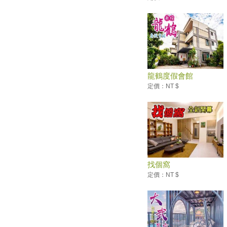
台灣遊客最愛前往的十大國內外
旅遊城市
「韓國大學路慶典」搬來台灣
民眾免費索票入場
「嗶一下」就能搭太平山蹦蹦
車！全台12座遊樂園開放悠遊
卡、一卡通
龍鶴度假會館
夏日消暑活動10路線！暑假登山
定價：NT $
乘涼×玩水景點推薦
台南藝文之旅！走訪台江文化中
心、朝聖台灣船園區、漫遊灣裡
喜樹社區
躺在蓮花海中美美打卡！桃園2
家蓮荷花園+ IG打卡點 超仙盛
夏美景
找個窩
網友最愛約會地點 前兩名絕對
定價：NT $
經典不敗！
全球獨家超萌景點！走進台南安
平「遇艦泰迪熊」夢幻天堂
暑假帶你這樣玩！全台「七月旅