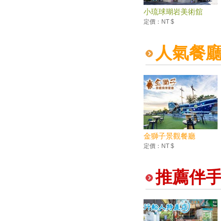
小琉球瑚岩美術舘
定價：NT $
人氣餐
金獅子景觀餐廳
定價：NT $
推薦伴