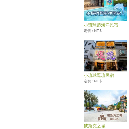
2019觀音觀鷹飛向新里程 系
列活動邀你春夏秋季漫遊觀音山
每小時可以看到50顆！今年夏天
小琉球藍海洋民宿
第一場「寶瓶座流星雨」5/6大
爆發
定價：NT $
孩子的放電天堂！ 全台１０大
適合呼朋引伴、親子共遊的商圈
2019客家桐花祭
礁溪溫泉季 走進前陸軍營區…
礁溪溫泉季 宜蘭浴衫亮相
宜蘭羅東｜水如意早餐店，在地
小琉球逗琉民宿
人推薦地區限定三星蔥蛋餅
定價：NT $
【懶人包】宜蘭「礁溪」4家必
吃+2家必訪景點
最後一天！花東原創生活節 花
蓮文創園區鬧熱
花蓮溫泉季 不出國也可泡好湯
榮躍的傳承-宜蘭縣大同鄉體育
彼斯克之城
文物展