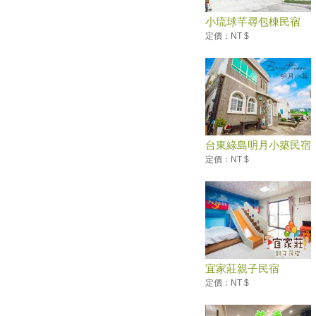
愛吃愛玩！台灣人「新」的６個
小琉球芊尋包棟民宿
旅遊習慣
定價：NT $
端午連假去台灣觀光小鎮走一
趟！台灣觀光小鎮漫遊10玩法
【全台活動月曆】告訴你六月有
什麼好玩！一起去看滑龍舟參加
沙雕藝術季
連假輕旅行！苗栗「南瓜隧道」
結實纍纍的南瓜模樣超古錐！
台東綠島明月小築民宿
五五慶端午 全台遊樂園推不同
定價：NT $
活動、優惠吸客
環礁美如指環… 東沙觀光喊卡
可能避掉一場生態浩劫
無敵海景、擺盪天際..全台８處
「特色鞦韆」網美系景點 宜
蘭、花蓮打卡最熱門！
宜家莊親子民宿
野餐新食尚！ 全台熱門「野餐
地點」大搜查
定價：NT $
1200盞璀璨燈籠海！鹿港小鎮
越夜越美 端午節從早玩到晚