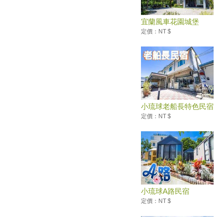
個？
莒光觀光年 賞燕鷗釣小管
宜蘭風車花園城堡
KANO季觀光 募棒球請你看球
定價：NT $
賽
【台灣之光】好吃美食加上旅費
低，台灣入選十大超值旅遊地
神木下婚禮 幸福列車啟動
台灣美食展復活 美味爆表
古色古香超懷舊 全臺十大網友
小琉球老船長特色民宿
最推老街
定價：NT $
甜度高、口感Q！ 四面環海的
小琉球竟然有產芒果
妖怪村魔神祭 裝神弄鬼過暑假
【南投中寮】龍鳳瀑布空中步道
驚奇景點懸空透明玻璃步道尖
叫!腳底發麻/美國大峽谷場景全
新亮像先睹為快
小琉球A路民宿
美食旅遊地 台灣凍蒜第一
定價：NT $
城市練習曲 雙北十大最美自行