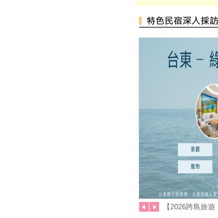
盡孝心遊小琉球放鬆之旅活動開
跑啦
2021宜蘭綠色綠色博覽會
龜山島3/1日開島！每天開放
1800名遊客登島、百人攻頂
111
§ 安心遊2.0住宿進擊券 §
2020龍岡米干節
「2020旗津黑沙玩藝節」在眾
人引頸期盼下，將於9月27日
(日)至10月11日(日)正式登場！
2020我是登山王‧大坑生態尋寶
趣
2020關子嶺溫泉美食節
紙本「藝FUN券」
「2020澎湖國際風箏節」9月與
約您沙灘FUN風
【2026花蓮懶
白沙灣沙灘生活節登場 泡泡足