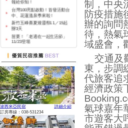
制，中央
台灣100亮點啟動！首發活動台
防疫措施
中、花蓮溫泉季來啦！
新竹五峰賽夏矮靈祭11／15起
辦的詢問
辦3天
待，熱氣
苗栗！「老適在一起生活節」
11/23登場
域盛會，
2024 草嶺古道芒花季！
高雄隱藏版夜市！５０元玩到
交通及觀
飽！
東，步調
台中「隱藏幽靈夜市」！20年才
能逛1次
代旅客追
台灣百大景點推薦，集章還有限
量小禮物可以拿
經濟政策
嘉義夢幻熱點「蓋婭莊園」免門
Booki
票、「佐登妮絲」城堡優惠價一
次看
氣球嘉年
波西米亞民宿
詳細介紹
新竹市「觀光巴士—舊城巡禮
訂房專線：038-531234
市遊客大
線」加碼解謎探險活動！
花蓮旅遊補助再擴大！