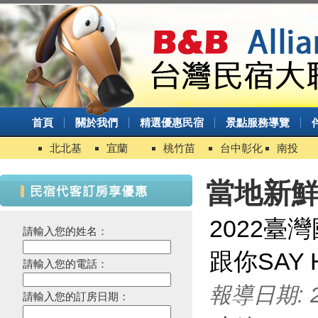
首頁
關於我們
精選優惠民宿
景點服務導覽
北北基
宜蘭
桃竹苗
台中彰化
南投
當地新
2022臺
請輸入您的姓名：
跟你SAY 
請輸入您的電話：
報導日期: 20
請輸入您的訂房日期：