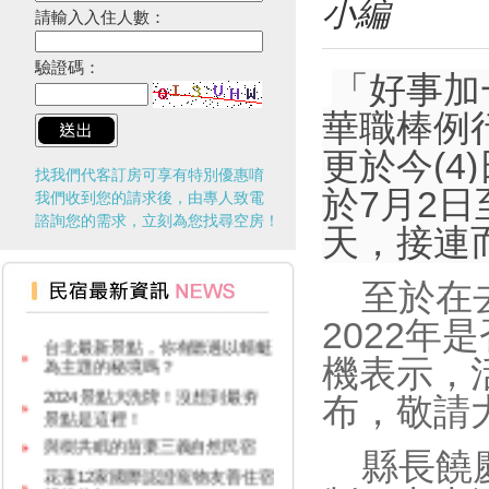
小編
請輸入入住人數：
驗證碼：
「好事加
華職棒例
更於今(4
找我們代客訂房可享有特別優惠唷
於7月2日
我們收到您的請求後，由專人致電
諮詢您的需求，立刻為您找尋空房！
天，接連
台灣觀光多選擇！兩人同行一人
至於在去年
免費！
2022
台北最新景點，你有聽過以蜻蜓
為主題的秘境嗎？
機表示，
2024景點大洗牌！沒想到最夯
布，敬請
景點是這裡！
與樹共眠的苗栗三義自然民宿
縣長饒慶
花蓮12家國際認證寵物友善住宿
報給你知！