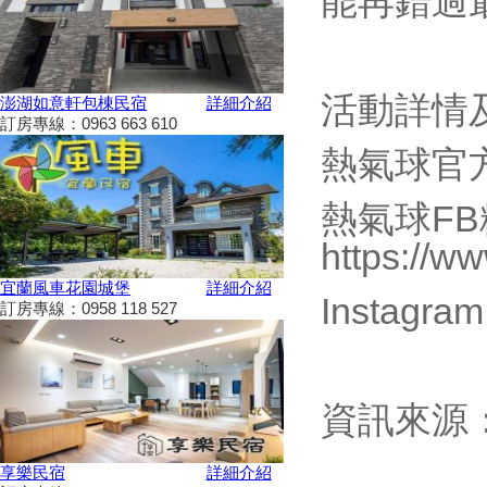
能再錯過
2024彰化田尾「Open Garden同
樂會」限時舉辦
科教館《史前巨獸泰坦恐龍展》
將展出37公尺長巨大恐龍 即日
活動詳情
澎湖如意軒包棟民宿
詳細介紹
起預售、12/19震撼登場
訂房專線：0963 663 610
2024全民運動會在屏東！10/26
熱氣球官方網站：
開幕
2024新北耶誕城11／15正式開
城！魔法主題等你來發掘
熱氣球F
苗栗私房景點推薦，懶人免裝備
https://w
享受百萬夜景
天涼就該泡湯！溫泉季開跑 雙
宜蘭風車花園城堡
詳細介紹
Instagram
人入住北投老爺酒店下殺1.5折
訂房專線：0958 118 527
彰化最新隱藏版景點，盡收大台
中落日美景！
新竹首屆「新竹啤酒派對」於
10/12、10/13舉辦！
資訊來源
2024金門國際海洋藝術季～
10/04~2/28為期5個月
享樂民宿
詳細介紹
嘉義熱門景點推薦！前10大排名