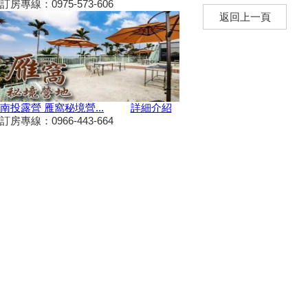
訂房專線：0975-573-606
景點你去過了嗎？
返回上一頁
2024台南關子嶺溫泉美食節開
始啦！9/21~10/20
韭菜花季，各地賞花地點一次
看！
台東！「振興震後獎勵旅遊個別
旅客住宿優惠案」補助平日住宿
南投露營 雁窩秘境營...
詳細介紹
每晚最高1000元至１１月底
訂房專線：0966-443-664
桃園最新地景藝術節，巨大的烏
龜、空中的魚、時光回溯的眷村
生活！
新竹假日觀光巴士2024/09/11日
正式啟動！
2024屏東迎王時間出來啦！迎
王資訊大整理
花蓮觀光亮點專車！只要850元
帶你去旅遊！共有三條路線可供
選擇，快來花蓮渡假吧！
夏夜晚風吹來想找個漂亮的地方
散步嗎?新完工步道已為您開放!