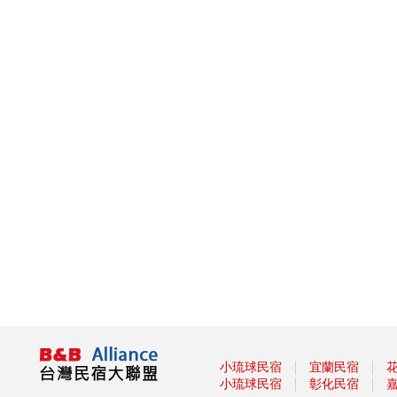
Taiwan PASS台鐵版花蓮振興方
案 2人同行1人免費 7/1開賣
振興花蓮旅遊住宿補助來囉！趕
快來申請吧
盡孝心遊小琉球放鬆之旅活動開
跑啦
2021宜蘭綠色綠色博覽會
龜山島3/1日開島！每天開放
1800名遊客登島、百人攻頂
111
§ 安心遊2.0住宿進擊券 §
2020龍岡米干節
「2020旗津黑沙玩藝節」在眾
人引頸期盼下，將於9月27日
(日)至10月11日(日)正式登場！
2020我是登山王‧大坑生態尋寶
趣
｜
｜
小琉球民宿
宜蘭民宿
2020關子嶺溫泉美食節
｜
｜
小琉球民宿
彰化民宿