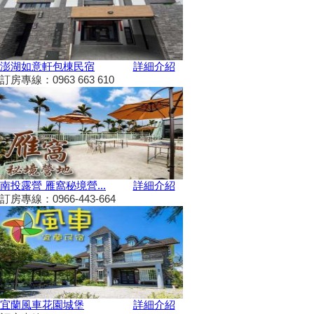
2024彰化田尾「Open Garden同
樂會」限時舉辦
科教館《史前巨獸泰坦恐龍展》
將展出37公尺長巨大恐龍 即日
澎湖如意軒包棟民宿
詳細介紹
起預售、12/19震撼登場
訂房專線：0963 663 610
2024全民運動會在屏東！10/26
開幕
2024新北耶誕城11／15正式開
城！魔法主題等你來發掘
苗栗私房景點推薦，懶人免裝備
享受百萬夜景
南投露營 雁窩秘境營...
詳細介紹
天涼就該泡湯！溫泉季開跑 雙
訂房專線：0966-443-664
人入住北投老爺酒店下殺1.5折
彰化最新隱藏版景點，盡收大台
中落日美景！
新竹首屆「新竹啤酒派對」於
10/12、10/13舉辦！
2024金門國際海洋藝術季～
10/04~2/28為期5個月
宜蘭風車花園城堡
詳細介紹