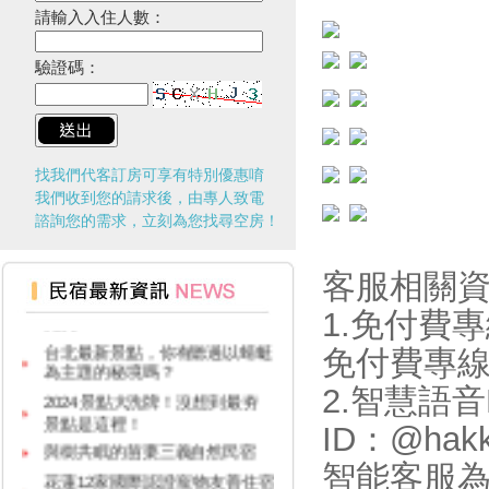
請輸入入住人數：
驗證碼：
找我們代客訂房可享有特別優惠唷
我們收到您的請求後，由專人致電
諮詢您的需求，立刻為您找尋空房！
客服相關
台灣觀光多選擇！兩人同行一人
免費！
1.免付費專
台北最新景點，你有聽過以蜻蜓
免付費專
為主題的秘境嗎？
2024景點大洗牌！沒想到最夯
2.智慧語
景點是這裡！
ID：@h
與樹共眠的苗栗三義自然民宿
智能客服
花蓮12家國際認證寵物友善住宿