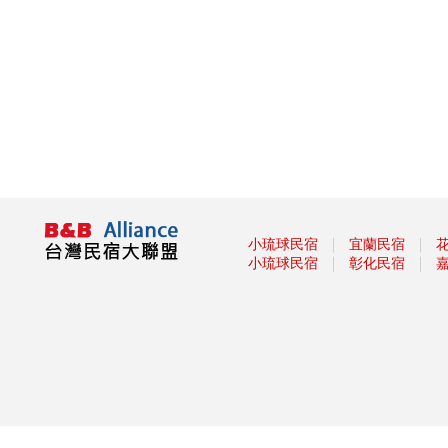
散步嗎?新完工步道已為您開放!
Taiwan PASS台鐵版花蓮振興方
案 2人同行1人免費 7/1開賣
振興花蓮旅遊住宿補助來囉！趕
快來申請吧
盡孝心遊小琉球放鬆之旅活動開
跑啦
2021宜蘭綠色綠色博覽會
龜山島3/1日開島！每天開放
1800名遊客登島、百人攻頂
111
｜
｜
小琉球民宿
宜蘭民宿
｜
｜
小琉球民宿
彰化民宿
§ 安心遊2.0住宿進擊券 §
2020龍岡米干節
「2020旗津黑沙玩藝節」在眾
人引頸期盼下，將於9月27日
(日)至10月11日(日)正式登場！
2020我是登山王‧大坑生態尋寶
趣
2020關子嶺溫泉美食節