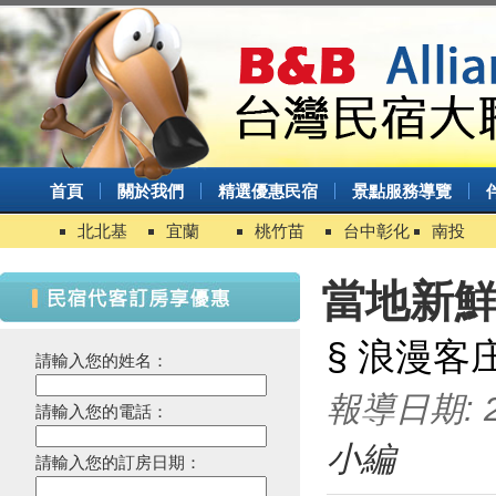
首頁
關於我們
精選優惠民宿
景點服務導覽
北北基
宜蘭
桃竹苗
台中彰化
南投
當地新
§ 浪漫客
請輸入您的姓名：
報導日期: 20
請輸入您的電話：
小編
請輸入您的訂房日期：