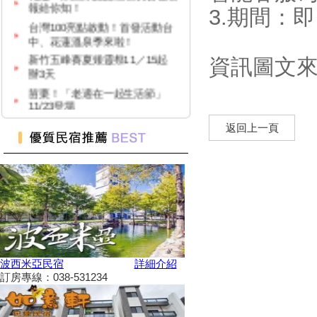
報給你知！
3.期間：即
台灣100亮點啟動！首發活動台
中、花蓮溫泉季來啦！
新竹五峰賽夏矮靈祭11／15起
資訊圖文
辦3天
苗栗！「老適在一起生活節」
11/23登場
2024 草嶺古道芒花季！
返回上一頁
高雄隱藏版夜市！５０元玩到
飽！
台中「隱藏幽靈夜市」！20年才
能逛1次
台灣百大景點推薦，集章還有限
量小禮物可以拿
嘉義夢幻熱點「蓋婭莊園」免門
票、「佐登妮絲」城堡優惠價一
次看
波西米亞民宿
詳細介紹
訂房專線：038-531234
新竹市「觀光巴士—舊城巡禮
線」加碼解謎探險活動！
花蓮旅遊補助再擴大！