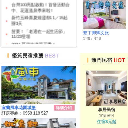
台灣100亮點啟動！首發活動台
中、花蓮溫泉季來啦！
新竹五峰賽夏矮靈祭11／15起
辦3天
苗栗！「老適在一起生活節」
11/23登場
墾丁卿卿文旅
定價：NT $
2024 草嶺古道芒花季！
高雄隱藏版夜市！５０元玩到
飽！
台中「隱藏幽靈夜市」！20年才
能逛1次
台灣百大景點推薦，集章還有限
量小禮物可以拿
嘉義夢幻熱點「蓋婭莊園」免門
票、「佐登妮絲」城堡優惠價一
次看
新竹市「觀光巴士—舊城巡禮
宜蘭風車花園城堡
詳細介紹
享居民宿
線」加碼解謎探險活動！
訂房專線：0958 118 527
宜蘭民宿
花蓮旅遊補助再擴大！
住宿$元起
2024彰化田尾「Open Garden同