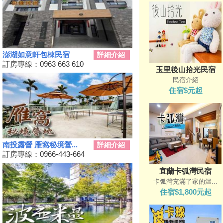
樂會」限時舉辦
科教館《史前巨獸泰坦恐龍展》
將展出37公尺長巨大恐龍 即日
起預售、12/19震撼登場
2024全民運動會在屏東！10/26
澎湖如意軒包棟民宿
詳細介紹
開幕
訂房專線：0963 663 610
玉里後山拾光民宿
2024新北耶誕城11／15正式開
民宿介紹
城！魔法主題等你來發掘
住宿$元起
苗栗私房景點推薦，懶人免裝備
享受百萬夜景
天涼就該泡湯！溫泉季開跑 雙
人入住北投老爺酒店下殺1.5折
彰化最新隱藏版景點，盡收大台
南投露營 雁窩秘境營...
詳細介紹
中落日美景！
訂房專線：0966-443-664
新竹首屆「新竹啤酒派對」於
宜蘭卡弧灣民宿
10/12、10/13舉辦！
卡弧灣充滿了家的溫...
2024金門國際海洋藝術季～
住宿$1,800元起
10/04~2/28為期5個月
嘉義熱門景點推薦！前10大排名
景點你去過了嗎？