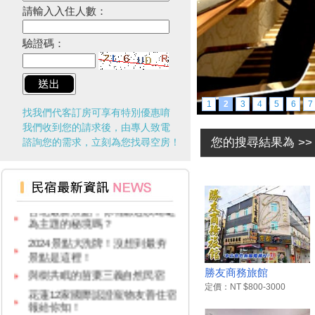
請輸入入住人數：
驗證碼：
1
2
3
4
5
6
7
找我們代客訂房可享有特別優惠唷
我們收到您的請求後，由專人致電
您的搜尋結果為 >
諮詢您的需求，立刻為您找尋空房！
台灣觀光多選擇！兩人同行一人
免費！
台北最新景點，你有聽過以蜻蜓
為主題的秘境嗎？
2024景點大洗牌！沒想到最夯
景點是這裡！
與樹共眠的苗栗三義自然民宿
勝友商務旅館
花蓮12家國際認證寵物友善住宿
定價：NT $800-3000
報給你知！