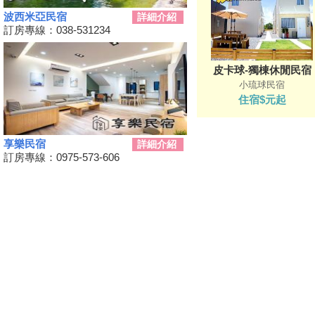
波西米亞民宿
詳細介紹
2024台南關子嶺溫泉美食節開
訂房專線：038-531234
始啦！9/21~10/20
韭菜花季，各地賞花地點一次
看！
皮卡球-獨棟休閒民宿
台東！「振興震後獎勵旅遊個別
小琉球民宿
旅客住宿優惠案」補助平日住宿
住宿$元起
每晚最高1000元至１１月底
桃園最新地景藝術節，巨大的烏
龜、空中的魚、時光回溯的眷村
享樂民宿
詳細介紹
生活！
訂房專線：0975-573-606
新竹假日觀光巴士2024/09/11日
正式啟動！
2024屏東迎王時間出來啦！迎
王資訊大整理
花蓮觀光亮點專車！只要850元
帶你去旅遊！共有三條路線可供
選擇，快來花蓮渡假吧！
夏夜晚風吹來想找個漂亮的地方
散步嗎?新完工步道已為您開放!