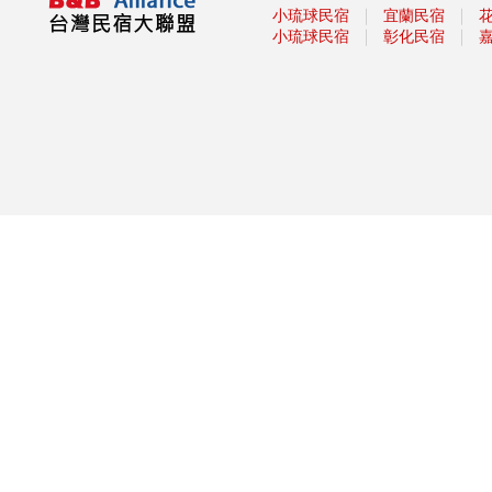
「2020澎湖國際風箏節」9月與
｜
｜
小琉球民宿
宜蘭民宿
約您沙灘FUN風
｜
｜
小琉球民宿
彰化民宿
白沙灣沙灘生活節登場 泡泡足
球浪人音樂會 APP挑戰實境解
謎拿好禮
2020大鵬灣帆船生活節
全台避暑森呼吸攻略 含「全台
五大森林避暑勝地」
台灣觀巴遊2人同行1人免費 參
山送台灣LV
暑假必衝！ 全台「七月活動懶
人包」 澎湖花火節、熱氣球嘉
年華充滿活力
2019擴大國旅秋冬夜市抵用卷
優惠活動
2019擴大國旅秋冬住宿優惠活
動
高雄愛河水漾嘉年華
單車騎遊聽風看海，體驗台灣燈
塔極點濱海小鎮風貌 一起Light