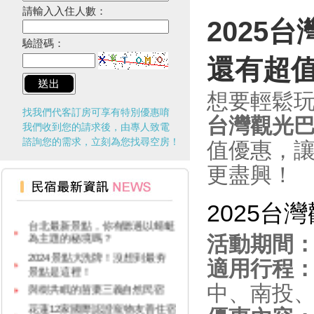
請輸入入住人數：
2025
驗證碼：
還有超
想要輕鬆
找我們代客訂房可享有特別優惠唷
台灣觀光
我們收到您的請求後，由專人致電
諮詢您的需求，立刻為您找尋空房！
值優惠，
更盡興！
台灣觀光多選擇！兩人同行一人
免費！
2025台
台北最新景點，你有聽過以蜻蜓
為主題的秘境嗎？
活動期間
2024景點大洗牌！沒想到最夯
景點是這裡！
適用行程
與樹共眠的苗栗三義自然民宿
中、南投
花蓮12家國際認證寵物友善住宿
報給你知！