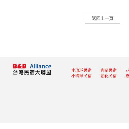
Taiwan PASS台鐵版花蓮振興方
案 2人同行1人免費 7/1開賣
返回上一頁
振興花蓮旅遊住宿補助來囉！趕
快來申請吧
盡孝心遊小琉球放鬆之旅活動開
跑啦
2021宜蘭綠色綠色博覽會
龜山島3/1日開島！每天開放
1800名遊客登島、百人攻頂
111
｜
｜
小琉球民宿
宜蘭民宿
｜
｜
§ 安心遊2.0住宿進擊券 §
小琉球民宿
彰化民宿
2020龍岡米干節
「2020旗津黑沙玩藝節」在眾
人引頸期盼下，將於9月27日
(日)至10月11日(日)正式登場！
2020我是登山王‧大坑生態尋寶
趣
2020關子嶺溫泉美食節