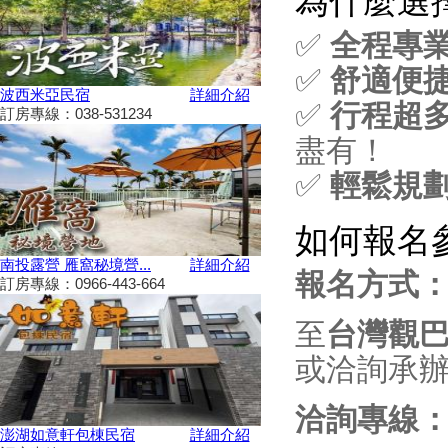
為什麼選
2024彰化田尾「Open Garden同
✅
全程專
樂會」限時舉辦
科教館《史前巨獸泰坦恐龍展》
✅
舒適便
將展出37公尺長巨大恐龍 即日
波西米亞民宿
詳細介紹
起預售、12/19震撼登場
✅
行程超
訂房專線：038-531234
2024全民運動會在屏東！10/26
盡有！
開幕
2024新北耶誕城11／15正式開
✅
輕鬆規
城！魔法主題等你來發掘
苗栗私房景點推薦，懶人免裝備
如何報名
享受百萬夜景
南投露營 雁窩秘境營...
詳細介紹
天涼就該泡湯！溫泉季開跑 雙
報名方式
訂房專線：0966-443-664
人入住北投老爺酒店下殺1.5折
彰化最新隱藏版景點，盡收大台
至
台灣觀
中落日美景！
新竹首屆「新竹啤酒派對」於
或洽詢承辦
10/12、10/13舉辦！
2024金門國際海洋藝術季～
洽詢專線
10/04~2/28為期5個月
澎湖如意軒包棟民宿
詳細介紹