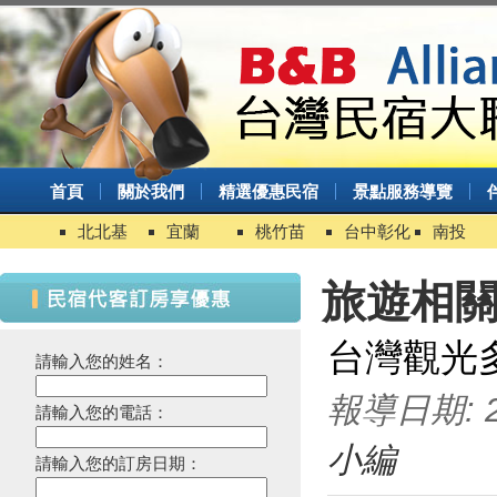
首頁
關於我們
精選優惠民宿
景點服務導覽
北北基
宜蘭
桃竹苗
台中彰化
南投
旅遊相
台灣觀光
請輸入您的姓名：
報導日期: 20
請輸入您的電話：
小編
請輸入您的訂房日期：