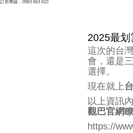
嘉義熱門景點推薦！前10大排名
訂房專線：0963 663 610
景點你去過了嗎？
2024台南關子嶺溫泉美食節開
始啦！9/21~10/20
韭菜花季，各地賞花地點一次
看！
2025
台東！「振興震後獎勵旅遊個別
旅客住宿優惠案」補助平日住宿
這次的台
每晚最高1000元至１１月底
會，還是
桃園最新地景藝術節，巨大的烏
龜、空中的魚、時光回溯的眷村
選擇。
生活！
新竹假日觀光巴士2024/09/11日
現在就上
正式啟動！
2024屏東迎王時間出來啦！迎
以上資訊
王資訊大整理
花蓮觀光亮點專車！只要850元
觀巴官網
帶你去旅遊！共有三條路線可供
選擇，快來花蓮渡假吧！
https://ww
夏夜晚風吹來想找個漂亮的地方
散步嗎?新完工步道已為您開放!