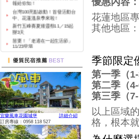
優惠內容
台灣100亮點啟動！首發活動台
中、花蓮溫泉季來啦！
花蓮地區
新竹五峰賽夏矮靈祭11／15起
其他地區
辦3天
苗栗！「老適在一起生活節」
11/23登場
2024 草嶺古道芒花季！
季節限定
高雄隱藏版夜市！５０元玩到
飽！
第一季（1
台中「隱藏幽靈夜市」！20年才
能逛1次
第二季（4
台灣百大景點推薦，集章還有限
第三季（7-
量小禮物可以拿
嘉義夢幻熱點「蓋婭莊園」免門
票、「佐登妮絲」城堡優惠價一
以上區域
次看
宜蘭風車花園城堡
詳細介紹
格，根本
訂房專線：0958 118 527
新竹市「觀光巴士—舊城巡禮
線」加碼解謎探險活動！
花蓮旅遊補助再擴大！