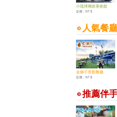
小琉球瑚岩美術舘
定價：NT $
人氣餐
金獅子景觀餐廳
定價：NT $
推薦伴