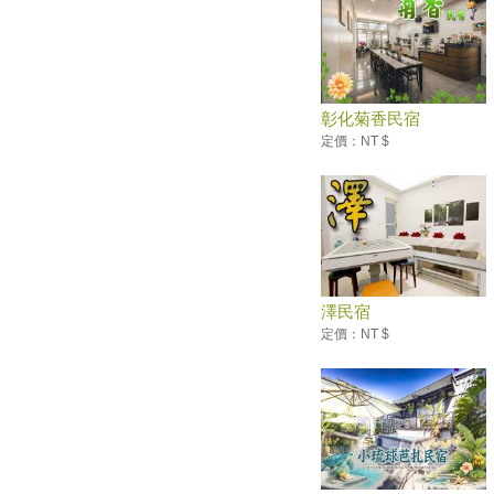
520也要耍浪漫！全台必收藏浪
漫約會景點懶人包
【趣吧】夏天就是要玩水划獨木
舟！全台最新15條水上活動懶人
包
彰化菊香民宿
超豐富的菇類！宜蘭「福山植物
定價：NT $
園」台灣真菌的自然教室
百隻超萌斑比！馬祖大坵「梅花
鹿島」豐富生態的療癒系祕境
欣賞五月雪的浪漫！全台灣「油
桐花季」賞花好去處
單人壯遊不寂寞！一個人漫步嘉
義阿里山林鐵的仙境鐵道慢旅
澤民宿
2019彰化員林「大明里蜀葵花
定價：NT $
海」美不勝收！
換玩具、憶童年 苗栗鐵路一村
下周再推假日市集
總整理／想去旅遊看這篇！全台
５月旅遊活動月曆
母親節只要喊這句話 宜蘭綠博