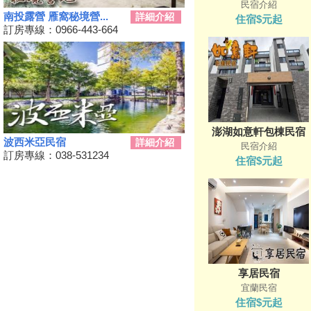
民宿介紹
新竹假日觀光巴士2024/09/11日
南投露營 雁窩秘境營...
詳細介紹
住宿$元起
正式啟動！
訂房專線：0966-443-664
2024屏東迎王時間出來啦！迎
王資訊大整理
花蓮觀光亮點專車！只要850元
帶你去旅遊！共有三條路線可供
選擇，快來花蓮渡假吧！
夏夜晚風吹來想找個漂亮的地方
澎湖如意軒包棟民宿
散步嗎?新完工步道已為您開放!
波西米亞民宿
詳細介紹
民宿介紹
Taiwan PASS台鐵版花蓮振興方
訂房專線：038-531234
住宿$元起
案 2人同行1人免費 7/1開賣
振興花蓮旅遊住宿補助來囉！趕
快來申請吧
盡孝心遊小琉球放鬆之旅活動開
跑啦
2021宜蘭綠色綠色博覽會
龜山島3/1日開島！每天開放
享居民宿
1800名遊客登島、百人攻頂
宜蘭民宿
111
住宿$元起