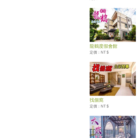
夏日消暑活動10路線！暑假登山
乘涼×玩水景點推薦
台南藝文之旅！走訪台江文化中
心、朝聖台灣船園區、漫遊灣裡
喜樹社區
躺在蓮花海中美美打卡！桃園2
家蓮荷花園+ IG打卡點 超仙盛
龍鶴度假會館
夏美景
定價：NT $
網友最愛約會地點 前兩名絕對
經典不敗！
全球獨家超萌景點！走進台南安
平「遇艦泰迪熊」夢幻天堂
暑假帶你這樣玩！全台「七月旅
遊活動月曆」大人小孩玩得盡興
找個窩
超夢幻「Hello Kitty彩繪列車」
上路！飲料喝到飽、可以唱卡拉
定價：NT $
OK
好熱鬧！這夏動物趴趴走 現身
新竹大遠百
山友注意！台灣登山申請整合服