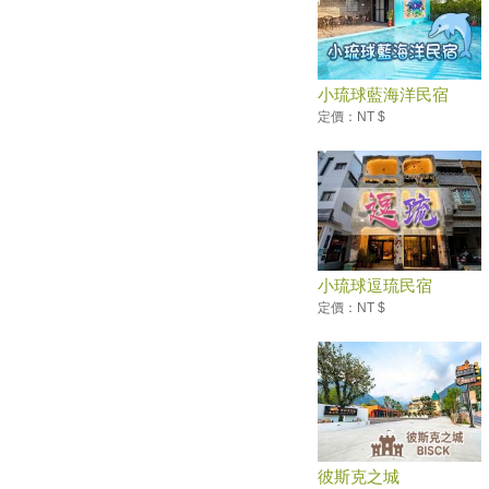
2019客家桐花祭
礁溪溫泉季 走進前陸軍營區…
礁溪溫泉季 宜蘭浴衫亮相
小琉球藍海洋民宿
宜蘭羅東｜水如意早餐店，在地
定價：NT $
人推薦地區限定三星蔥蛋餅
【懶人包】宜蘭「礁溪」4家必
吃+2家必訪景點
最後一天！花東原創生活節 花
蓮文創園區鬧熱
花蓮溫泉季 不出國也可泡好湯
小琉球逗琉民宿
榮躍的傳承-宜蘭縣大同鄉體育
定價：NT $
文物展
台東金峰洛神花季 周六活動強
強滾
2017年漫遊大同山旅.草地音樂
會
登上國際！台中、宜蘭入選「世
界的祕密奇跡」
彼斯克之城