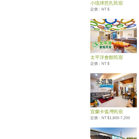
小琉球芭扎民宿
就免費玩
定價：NT $
跳島潛水賞煙火！沁涼一夏澎湖
放空假期
墾丁龍磐音樂節5月11日登場 龍
磐公園化身歌劇院
綺麗花海期間限定！高山杜鵑絕
美盛開
可以排假了！明年6個連假 春節
太平洋會館民宿
休7天要補1天班
定價：NT $
台灣6大避暑勝地，讓你清涼一
夏！
5月看得到飄「雪」！三芝桐花
祭5月4日正式開跑
2019觀音觀鷹飛向新里程 系
列活動邀你春夏秋季漫遊觀音山
宜蘭卡弧灣民宿
每小時可以看到50顆！今年夏天
第一場「寶瓶座流星雨」5/6大
定價：NT $1,800-7,200
爆發
孩子的放電天堂！ 全台１０大
適合呼朋引伴、親子共遊的商圈