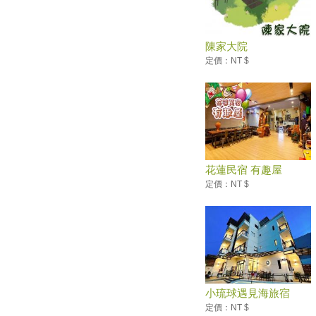
2017臺東好米收冬祭
宜蘭傳藝老爺行旅首次加入老爺
酒店集團百萬大獎抽抽樂活動
陳家大院
宜蘭全運會開幕式 免費索票
定價：NT $
澎湖旅遊精彩可期，跳島嘉年
華，八月九月好玩登場
2017年7月全台各地推薦活動
到處都有壯闊美景 全台五大伯
朗大道
◤ 蒸汽火車6月首航 搭台鐵到花
花蓮民宿 有趣屋
東尋仲夏夜之夢 ◢
定價：NT $
◤ 只要100元！宜蘭童玩節縣民
辦這個 享有不限次數暢玩 ◢
◤193縣道搶先看！花蓮平地
「金針花」絕美盛開了 ◢
中秋賞月 8個地點帶你欣賞最美
月光海
小琉球遇見海旅宿
屏東小琉球 優游絕世島嶼
定價：NT $
【小琉球】台灣15處小琉球必去