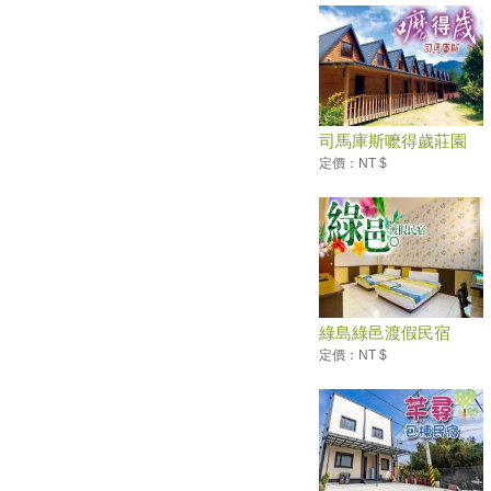
大溪80年日式木造宿舍 轉型成
「木藝生態博物館」
桃園石門水庫熱氣球嘉年華 小
小兵旋風登場
「2019寶島仲夏節Formosa
司馬庫斯嚒得歲莊園
Summer Festival」-「消暑上
山、清涼下海」從呷冰開始
定價：NT $
2019台灣國際熱氣球嘉年華活
動資訊+台東旅遊景點懶人包
北海岸一次過癮4款超值套票明
起預購 最低下殺72折
端午連假首日開幕！宜蘭人氣景
點「斑比山丘」地址曝光
綠島綠邑渡假民宿
愛吃愛玩！台灣人「新」的６個
定價：NT $
旅遊習慣
端午連假去台灣觀光小鎮走一
趟！台灣觀光小鎮漫遊10玩法
【全台活動月曆】告訴你六月有
什麼好玩！一起去看滑龍舟參加
沙雕藝術季