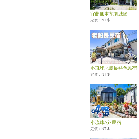
台灣美食展復活 美味爆表
宜蘭風車花園城堡
古色古香超懷舊 全臺十大網友
定價：NT $
最推老街
甜度高、口感Q！ 四面環海的
小琉球竟然有產芒果
妖怪村魔神祭 裝神弄鬼過暑假
【南投中寮】龍鳳瀑布空中步道
驚奇景點懸空透明玻璃步道尖
叫!腳底發麻/美國大峽谷場景全
小琉球老船長特色民宿
新亮像先睹為快
定價：NT $
美食旅遊地 台灣凍蒜第一
城市練習曲 雙北十大最美自行
車路線
遊輪式客運直達宜蘭 4旅遊路
線定點輕鬆玩
假日特輯－遛小孩必看！ 54個
宜蘭無料景點全攻略
小琉球A路民宿
定價：NT $