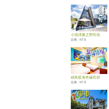
景點
有書香還有暖心時光！台灣十大
獨立書店
創意水果料理 清爽又開胃
北投櫻花王被攔腰砍斷 原來是
罹患「褐根病」
小琉球夏之野民宿
幼童矇眼打西瓜 消暑體驗日本
定價：NT $
文化
入秋好蟹天 「藝」起展蟹之美
大溪豆干節開幕 各式豆干料理
飄香
全台十大必逛商圈！你去過幾
個？
綠島藍海奇緣民宿
莒光觀光年 賞燕鷗釣小管
定價：NT $
KANO季觀光 募棒球請你看球
賽
【台灣之光】好吃美食加上旅費
低，台灣入選十大超值旅遊地
神木下婚禮 幸福列車啟動