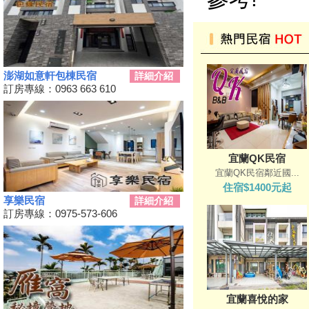
天涼就該泡湯！溫泉季開跑 雙
人入住北投老爺酒店下殺1.5折
彰化最新隱藏版景點，盡收大台
中落日美景！
新竹首屆「新竹啤酒派對」於
澎湖如意軒包棟民宿
詳細介紹
10/12、10/13舉辦！
訂房專線：0963 663 610
2024金門國際海洋藝術季～
10/04~2/28為期5個月
嘉義熱門景點推薦！前10大排名
景點你去過了嗎？
宜蘭QK民宿
2024台南關子嶺溫泉美食節開
宜蘭QK民宿鄰近國...
始啦！9/21~10/20
住宿$1400元起
韭菜花季，各地賞花地點一次
享樂民宿
詳細介紹
看！
訂房專線：0975-573-606
台東！「振興震後獎勵旅遊個別
旅客住宿優惠案」補助平日住宿
每晚最高1000元至１１月底
桃園最新地景藝術節，巨大的烏
龜、空中的魚、時光回溯的眷村
宜蘭喜悅的家
生活！