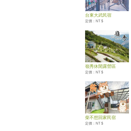
務網 單一入口網上線了
好買好逛又好吃！ 特選北部、
台東大武民宿
中部「Outlet」洗版IG打卡點
定價：NT $
【2020最新請假旅遊攻略】 請
假請得妙，台日爽爽玩！
「2019澎湖吉貝沙灘嘉年華」 8
月開跑
封5年基隆嶼今起開放觀光5千人
預約 未來攻頂有證書
【小鎮漫遊 舞動樂園】 主題樂
嶺秀休閒露營區
園仲夏狂歡嘉年華開跑
定價：NT $
北台灣最美草原「桃源谷步道」
一望無際的山海美景！
2019東北角小鎮漫遊！朝聖浪
漫海濱鞦韆、走訪老街3D復古
彩繪
烤柴魚、挑花生！ 綠島深度旅
遊Top５玩法大解密
柴不想回家民宿
羅東夜市的啤酒專賣所 全台130
定價：NT $
種口味這邊都有！