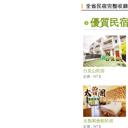
暑假必衝！ 全台「七月活動懶
人包」 澎湖花火節、熱氣球嘉
年華充滿活力
優質民
2019擴大國旅秋冬夜市抵用卷
優惠活動
2019擴大國旅秋冬住宿優惠活
動
高雄愛河水漾嘉年華
單車騎遊聽風看海，體驗台灣燈
塔極點濱海小鎮風貌 一起Light
up Taiwan
日見山民宿
屏東海生館VR體驗館開張 大小
定價：NT $
遊客腎上腺素飆升
台灣遊客最愛前往的十大國內外
旅遊城市
「韓國大學路慶典」搬來台灣
民眾免費索票入場
「嗶一下」就能搭太平山蹦蹦
車！全台12座遊樂園開放悠遊
太魯閣會館民宿
卡、一卡通
定價：NT $