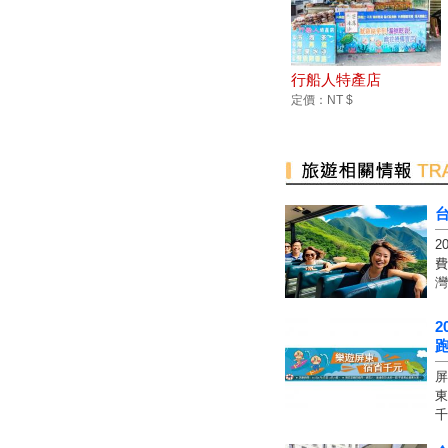
行船人特產店
定價：NT $
2
費
灣
2
跑
屏
東
千