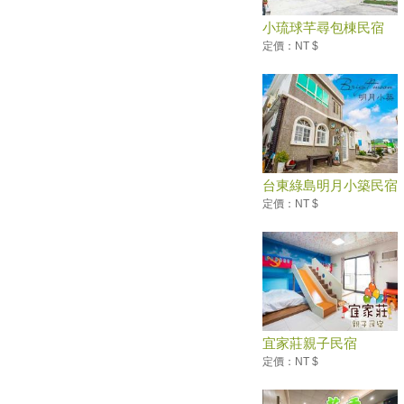
連假輕旅行！苗栗「南瓜隧道」
小琉球芊尋包棟民宿
結實纍纍的南瓜模樣超古錐！
定價：NT $
五五慶端午 全台遊樂園推不同
活動、優惠吸客
環礁美如指環… 東沙觀光喊卡
可能避掉一場生態浩劫
無敵海景、擺盪天際..全台８處
「特色鞦韆」網美系景點 宜
蘭、花蓮打卡最熱門！
台東綠島明月小築民宿
野餐新食尚！ 全台熱門「野餐
定價：NT $
地點」大搜查
1200盞璀璨燈籠海！鹿港小鎮
越夜越美 端午節從早玩到晚
2019新竹必去景點：新竹司馬
庫斯＆鎮西堡這樣玩！
太強了！桃園東和鋼鐵空橋入選
宜家莊親子民宿
世界最棒5座橋
定價：NT $
保護海岸秘境象鼻岩 別再爬上
去打卡