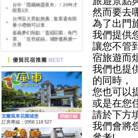
旅遊景點
能逛1次
台灣百大景點推薦，集章還有限
然而要去
量小禮物可以拿
為了出門
嘉義夢幻熱點「蓋婭莊園」免門
票、「佐登妮絲」城堡優惠價一
我們提供
次看
新竹市「觀光巴士—舊城巡禮
讓您不管
線」加碼解謎探險活動！
宿旅遊而
花蓮旅遊補助再擴大！
2024彰化田尾「Open Garden同
我們也提
樂會」限時舉辦
的同時，
科教館《史前巨獸泰坦恐龍展》
將展出37公尺長巨大恐龍 即日
您也可以
起預售、12/19震撼登場
2024全民運動會在屏東！10/26
或是在您
開幕
請於下方
2024新北耶誕城11／15正式開
宜蘭風車花園城堡
詳細介紹
城！魔法主題等你來發掘
訂房專線：0958 118 527
我們會將
苗栗私房景點推薦，懶人免裝備
享受百萬夜景
參考!