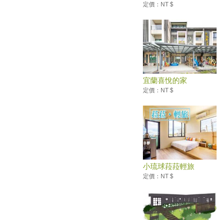
2017池上秋收稻穗藝術節
定價：NT $
全運》開幕「看見宜蘭」 台北
世大運精銳盡出
公路里程牌 玩出濃濃愛意
宜蘭 樂遊和風園區 暢玩新旅店
全台「最美公路」總整理 一生
一定要去一次！
宜蘭喜悅的家
安農溪重陽敬老 超級夜總會
定價：NT $
10/21精彩獻藝
10月最大流星雨 獵戶座極大期
周六登場
台中石虎花車獲人氣王
本周緩慢降溫秋意漸顯 蘭恩颱
風周六在台灣東部外海
小琉球菈菈輕旅
太魯閣峽谷音樂節 美聲樂音揭
定價：NT $
序幕
大鵬灣電子旅遊套票熱賣
配合全運會 宜市幾米觀光巴士
免費預約遊舊城