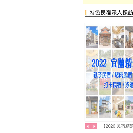
§ 安心遊2.0住宿進擊券 §
2020龍岡米干節
「2020旗津黑沙玩藝節」在眾
人引頸期盼下，將於9月27日
(日)至10月11日(日)正式登場！
2020我是登山王‧大坑生態尋寶
趣
2020關子嶺溫泉美食節
紙本「藝FUN券」
「2020澎湖國際風箏節」9月與
約您沙灘FUN風
白沙灣沙灘生活節登場 泡泡足
球浪人音樂會 APP挑戰實境解
謎拿好禮
2020大鵬灣帆船生活節
全台避暑森呼吸攻略 含「全台
五大森林避暑勝地」
台灣觀巴遊2人同行1人免費 參
【2026 民宿精
山送台灣LV
棟/寵物/烤肉/