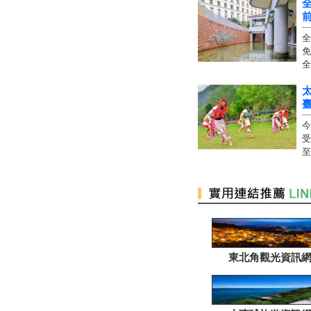
全
免
全
太
今
受
至
東北角觀光資訊