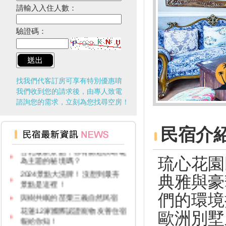
請輸入入住人數：
驗證碼：
找我們代客訂房可享有特別優惠唷
我們收到您的請求後，由專人致電
諮詢您的需求，立刻為您找尋空房！
台灣觀光多選擇！兩人同行一人
免費！
民宿介
台北最新景點，你有聽過以蜻蜓
為主題的秘境嗎？
琉心花園
2024景點大洗牌！沒想到最夯
景點是這裡！
典雅與豪
與樹共眠的苗栗三義自然民宿
們的環境
花蓮12家國際認證寵物友善住宿
報給你知！
歐洲別墅
台灣100亮點啟動！首發活動台