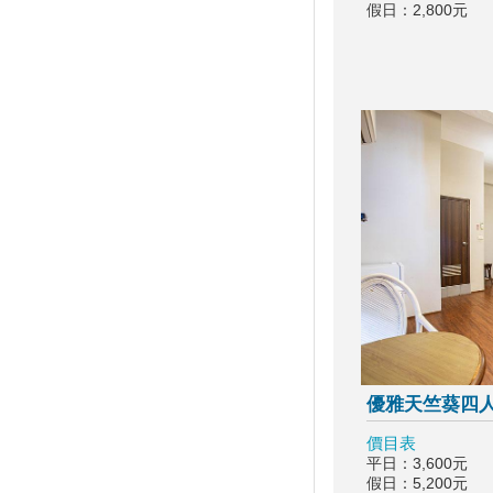
案 2人同行1人免費 7/1開賣
假日：2,800元
振興花蓮旅遊住宿補助來囉！趕
快來申請吧
盡孝心遊小琉球放鬆之旅活動開
跑啦
2021宜蘭綠色綠色博覽會
龜山島3/1日開島！每天開放
1800名遊客登島、百人攻頂
111
§ 安心遊2.0住宿進擊券 §
2020龍岡米干節
「2020旗津黑沙玩藝節」在眾
人引頸期盼下，將於9月27日
(日)至10月11日(日)正式登場！
2020我是登山王‧大坑生態尋寶
趣
優雅天竺葵四
2020關子嶺溫泉美食節
價目表
紙本「藝FUN券」
平日：3,600元
假日：5,200元
「2020澎湖國際風箏節」9月與