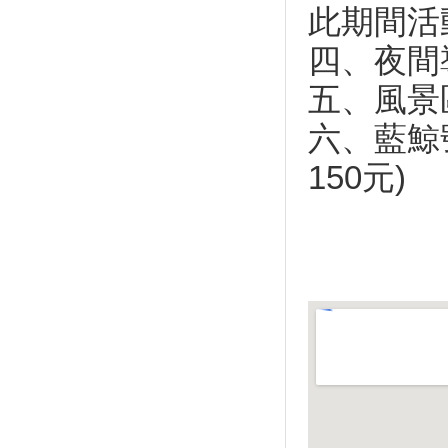
此期間活
周六登場
台中石虎花車獲人氣王
四、夜間
本周緩慢降溫秋意漸顯 蘭恩颱
風周六在台灣東部外海
五、風景
太魯閣峽谷音樂節 美聲樂音揭
六、藍鯨
序幕
大鵬灣電子旅遊套票熱賣
150元)
配合全運會 宜市幾米觀光巴士
免費預約遊舊城
2017臺東好米收冬祭
宜蘭傳藝老爺行旅首次加入老爺
酒店集團百萬大獎抽抽樂活動
宜蘭全運會開幕式 免費索票
澎湖旅遊精彩可期，跳島嘉年
華，八月九月好玩登場
2017年7月全台各地推薦活動
到處都有壯闊美景 全台五大伯
朗大道