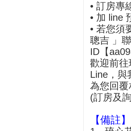
• 訂房專線
夏！
5月看得到飄「雪」！三芝桐花
• 加 lin
祭5月4日正式開跑
2019觀音觀鷹飛向新里程 系
• 若您
列活動邀你春夏秋季漫遊觀音山
聰吉 」聯
每小時可以看到50顆！今年夏天
第一場「寶瓶座流星雨」5/6大
ID【aa09
爆發
孩子的放電天堂！ 全台１０大
歡迎前往
適合呼朋引伴、親子共遊的商圈
2019客家桐花祭
Line
礁溪溫泉季 走進前陸軍營區…
為您回覆
礁溪溫泉季 宜蘭浴衫亮相
(訂房及詢問
宜蘭羅東｜水如意早餐店，在地
人推薦地區限定三星蔥蛋餅
【懶人包】宜蘭「礁溪」4家必
吃+2家必訪景點
【備註】
最後一天！花東原創生活節 花
蓮文創園區鬧熱