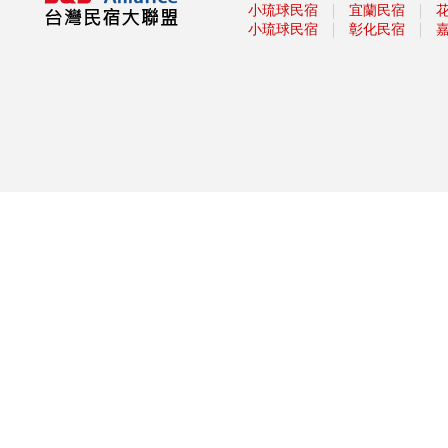
大溪豆干節開幕 各式豆干料理
｜
｜
小琉球民宿
宜蘭民宿
飄香
｜
｜
小琉球民宿
彰化民宿
全台十大必逛商圈！你去過幾
個？
莒光觀光年 賞燕鷗釣小管
KANO季觀光 募棒球請你看球
賽
【台灣之光】好吃美食加上旅費
低，台灣入選十大超值旅遊地
神木下婚禮 幸福列車啟動
台灣美食展復活 美味爆表
古色古香超懷舊 全臺十大網友
最推老街
甜度高、口感Q！ 四面環海的
小琉球竟然有產芒果
妖怪村魔神祭 裝神弄鬼過暑假
【南投中寮】龍鳳瀑布空中步道
驚奇景點懸空透明玻璃步道尖
叫!腳底發麻/美國大峽谷場景全
新亮像先睹為快