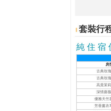
up Taiwan
屏東海生館VR體驗館開張 大小
遊客腎上腺素飆升
台灣遊客最愛前往的十大國內外
旅遊城市
套裝行
「韓國大學路慶典」搬來台灣
民眾免費索票入場
「嗶一下」就能搭太平山蹦蹦
純 住 宿 
車！全台12座遊樂園開放悠遊
卡、一卡通
夏日消暑活動10路線！暑假登山
乘涼×玩水景點推薦
房
台南藝文之旅！走訪台江文化中
古典玫
心、朝聖台灣船園區、漫遊灣裡
古典玫
喜樹社區
躺在蓮花海中美美打卡！桃園2
高貴茉
家蓮荷花園+ IG打卡點 超仙盛
深情薔
夏美景
優雅天竺
網友最愛約會地點 前兩名絕對
經典不敗！
芳香薰衣