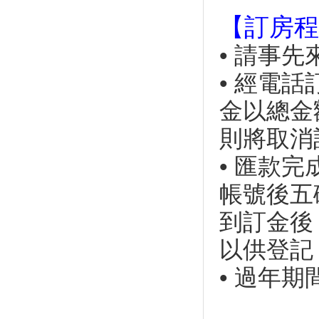
起預購 最低下殺72折
【訂房程
端午連假首日開幕！宜蘭人氣景
點「斑比山丘」地址曝光
• 請事
愛吃愛玩！台灣人「新」的６個
旅遊習慣
• 經電
端午連假去台灣觀光小鎮走一
金以總金
趟！台灣觀光小鎮漫遊10玩法
【全台活動月曆】告訴你六月有
則將取消
什麼好玩！一起去看滑龍舟參加
沙雕藝術季
• 匯款
連假輕旅行！苗栗「南瓜隧道」
結實纍纍的南瓜模樣超古錐！
帳號後五
五五慶端午 全台遊樂園推不同
到訂金後
活動、優惠吸客
環礁美如指環… 東沙觀光喊卡
以供登記
可能避掉一場生態浩劫
無敵海景、擺盪天際..全台８處
• 過年
「特色鞦韆」網美系景點 宜
蘭、花蓮打卡最熱門！
野餐新食尚！ 全台熱門「野餐