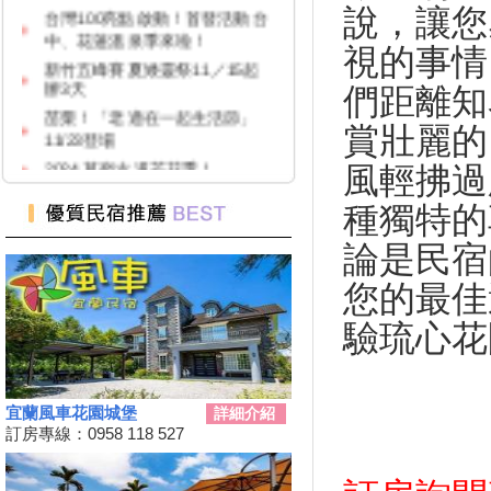
中、花蓮溫泉季來啦！
說，讓您
新竹五峰賽夏矮靈祭11／15起
視的事情
辦3天
苗栗！「老適在一起生活節」
們距離知
11/23登場
賞壯麗的
2024 草嶺古道芒花季！
高雄隱藏版夜市！５０元玩到
風輕拂過
飽！
種獨特的
台中「隱藏幽靈夜市」！20年才
能逛1次
論是民宿
台灣百大景點推薦，集章還有限
您的最佳
量小禮物可以拿
嘉義夢幻熱點「蓋婭莊園」免門
驗琉心花
票、「佐登妮絲」城堡優惠價一
次看
新竹市「觀光巴士—舊城巡禮
線」加碼解謎探險活動！
宜蘭風車花園城堡
詳細介紹
訂房專線：0958 118 527
花蓮旅遊補助再擴大！
2024彰化田尾「Open Garden同