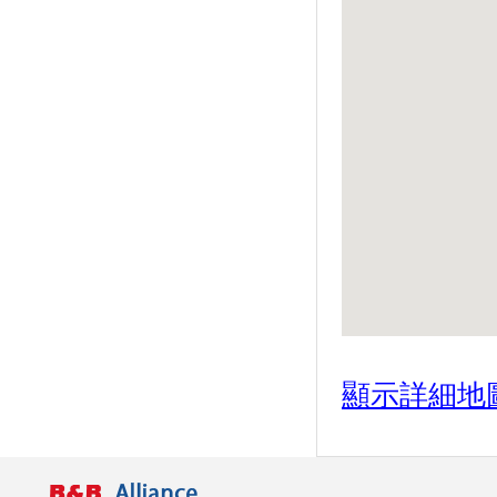
◤ 蒸汽火車6月首航 搭台鐵到花
東尋仲夏夜之夢 ◢
◤ 只要100元！宜蘭童玩節縣民
辦這個 享有不限次數暢玩 ◢
◤193縣道搶先看！花蓮平地
「金針花」絕美盛開了 ◢
中秋賞月 8個地點帶你欣賞最美
月光海
屏東小琉球 優游絕世島嶼
【小琉球】台灣15處小琉球必去
景點
有書香還有暖心時光！台灣十大
獨立書店
創意水果料理 清爽又開胃
北投櫻花王被攔腰砍斷 原來是
顯示詳細地
罹患「褐根病」
幼童矇眼打西瓜 消暑體驗日本
文化
入秋好蟹天 「藝」起展蟹之美