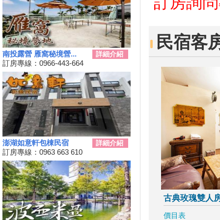
訂房詢問專線
樂會」限時舉辦
科教館《史前巨獸泰坦恐龍展》
將展出37公尺長巨大恐龍 即日
起預售、12/19震撼登場
民宿客
2024全民運動會在屏東！10/26
南投露營 雁窩秘境營...
詳細介紹
開幕
訂房專線：0966-443-664
2024新北耶誕城11／15正式開
城！魔法主題等你來發掘
苗栗私房景點推薦，懶人免裝備
享受百萬夜景
天涼就該泡湯！溫泉季開跑 雙
人入住北投老爺酒店下殺1.5折
彰化最新隱藏版景點，盡收大台
澎湖如意軒包棟民宿
詳細介紹
中落日美景！
訂房專線：0963 663 610
新竹首屆「新竹啤酒派對」於
10/12、10/13舉辦！
2024金門國際海洋藝術季～
10/04~2/28為期5個月
古典玫瑰雙人
嘉義熱門景點推薦！前10大排名
景點你去過了嗎？
價目表