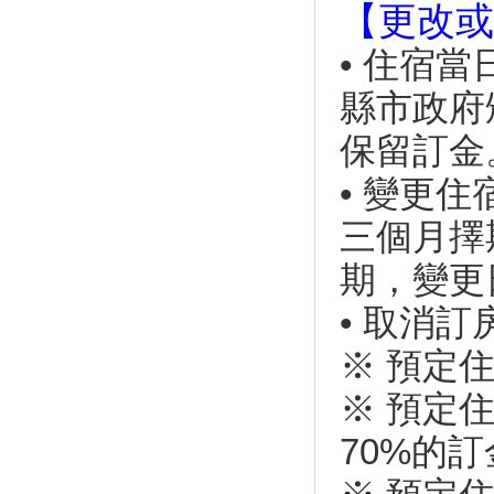
【更改或
地點」大搜查
1200盞璀璨燈籠海！鹿港小鎮
• 住宿
越夜越美 端午節從早玩到晚
縣市政府
2019新竹必去景點：新竹司馬
庫斯＆鎮西堡這樣玩！
保留訂金
太強了！桃園東和鋼鐵空橋入選
世界最棒5座橋
• 變更
保護海岸秘境象鼻岩 別再爬上
去打卡
三個月擇
520也要耍浪漫！全台必收藏浪
期，變更
漫約會景點懶人包
【趣吧】夏天就是要玩水划獨木
• 取消
舟！全台最新15條水上活動懶人
包
※ 預定
超豐富的菇類！宜蘭「福山植物
園」台灣真菌的自然教室
※ 預定
百隻超萌斑比！馬祖大坵「梅花
70%的
鹿島」豐富生態的療癒系祕境
欣賞五月雪的浪漫！全台灣「油