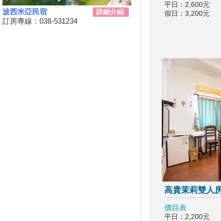
平日：2,600元
2024台南關子嶺溫泉美食節開
波西米亞民宿
詳細介紹
假日：3,200元
始啦！9/21~10/20
訂房專線：038-531234
韭菜花季，各地賞花地點一次
看！
台東！「振興震後獎勵旅遊個別
旅客住宿優惠案」補助平日住宿
每晚最高1000元至１１月底
桃園最新地景藝術節，巨大的烏
龜、空中的魚、時光回溯的眷村
生活！
新竹假日觀光巴士2024/09/11日
正式啟動！
2024屏東迎王時間出來啦！迎
王資訊大整理
花蓮觀光亮點專車！只要850元
帶你去旅遊！共有三條路線可供
選擇，快來花蓮渡假吧！
高貴茉莉雙人
夏夜晚風吹來想找個漂亮的地方
散步嗎?新完工步道已為您開放!
價目表
Taiwan PASS台鐵版花蓮振興方
平日：2,200元