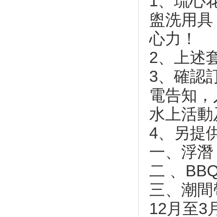
1、琉心
花蓮溫泉季 不出國也可泡好湯
盥洗用具
榮躍的傳承-宜蘭縣大同鄉體育
文物展
心力！
台東金峰洛神花季 周六活動強
強滾
2、上述
2017年漫遊大同山旅.草地音樂
3、確認
會
登上國際！台中、宜蘭入選「世
電告知，
界的祕密奇跡」
2017池上秋收稻穗藝術節
水上活動
全運》開幕「看見宜蘭」 台北
4、另提
世大運精銳盡出
公路里程牌 玩出濃濃愛意
一、浮潛
宜蘭 樂遊和風園區 暢玩新旅店
二 、BB
全台「最美公路」總整理 一生
一定要去一次！
三、潮間
安農溪重陽敬老 超級夜總會
10/21精彩獻藝
12月至
10月最大流星雨 獵戶座極大期