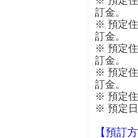
※ 預定
桐花季」賞花好去處
單人壯遊不寂寞！一個人漫步嘉
訂金。
義阿里山林鐵的仙境鐵道慢旅
※ 預定
2019彰化員林「大明里蜀葵花
海」美不勝收！
訂金。
換玩具、憶童年 苗栗鐵路一村
下周再推假日市集
※ 預定
總整理／想去旅遊看這篇！全台
５月旅遊活動月曆
訂金。
母親節只要喊這句話 宜蘭綠博
※ 預定
就免費玩
跳島潛水賞煙火！沁涼一夏澎湖
訂金。
放空假期
※ 預定
墾丁龍磐音樂節5月11日登場 龍
磐公園化身歌劇院
※ 預定
綺麗花海期間限定！高山杜鵑絕
美盛開
可以排假了！明年6個連假 春節
休7天要補1天班
【預訂方
台灣6大避暑勝地，讓你清涼一