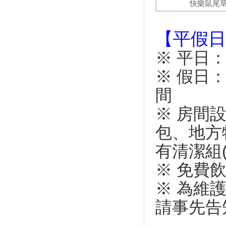
全球獨家超萌景點！走進台南安
快樂鼠尾草
平「遇艦泰迪熊」夢幻天堂
暑假帶你這樣玩！全台「七月旅
【平假日
遊活動月曆」大人小孩玩得盡興
超夢幻「Hello Kitty彩繪列車」
※ 平日
上路！飲料喝到飽、可以唱卡拉
OK
※ 假日
好熱鬧！這夏動物趴趴走 現身
間
新竹大遠百
山友注意！台灣登山申請整合服
※ 房間
務網 單一入口網上線了
好買好逛又好吃！ 特選北部、
包、地方
中部「Outlet」洗版IG打卡點
有清潔組(
【2020最新請假旅遊攻略】 請
假請得妙，台日爽爽玩！
※ 免費
「2019澎湖吉貝沙灘嘉年華」 8
月開跑
※ 為維
封5年基隆嶼今起開放觀光5千人
請事先告
預約 未來攻頂有證書
【小鎮漫遊 舞動樂園】 主題樂