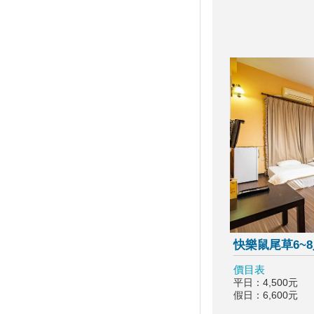
約您沙灘FUN風
白沙灣沙灘生活節登場 泡泡足
球浪人音樂會 APP挑戰實境解
謎拿好禮
2020大鵬灣帆船生活節
全台避暑森呼吸攻略 含「全台
五大森林避暑勝地」
台灣觀巴遊2人同行1人免費 參
山送台灣LV
暑假必衝！ 全台「七月活動懶
人包」 澎湖花火節、熱氣球嘉
年華充滿活力
2019擴大國旅秋冬夜市抵用卷
優惠活動
2019擴大國旅秋冬住宿優惠活
快樂鼠尾草6~
動
價目表
高雄愛河水漾嘉年華
平日：4,500元
單車騎遊聽風看海，體驗台灣燈
假日：6,600元
塔極點濱海小鎮風貌 一起Light