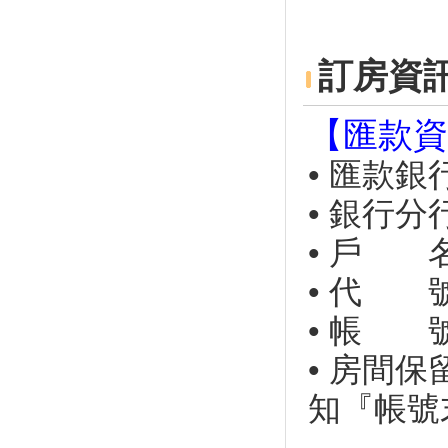
園仲夏狂歡嘉年華開跑
北台灣最美草原「桃源谷步道」
一望無際的山海美景！
訂房資
2019東北角小鎮漫遊！朝聖浪
漫海濱鞦韆、走訪老街3D復古
彩繪
【匯款資
烤柴魚、挑花生！ 綠島深度旅
遊Top５玩法大解密
• 匯款
羅東夜市的啤酒專賣所 全台130
• 銀行分
種口味這邊都有！
大溪80年日式木造宿舍 轉型成
• 戶 
「木藝生態博物館」
• 代 號
桃園石門水庫熱氣球嘉年華 小
小兵旋風登場
• 帳 號：
「2019寶島仲夏節Formosa
Summer Festival」-「消暑上
• 房間保
山、清涼下海」從呷冰開始
2019台灣國際熱氣球嘉年華活
知『帳號
動資訊+台東旅遊景點懶人包
北海岸一次過癮4款超值套票明