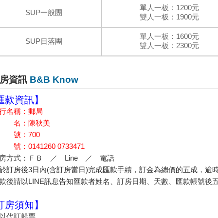
單人一板：1200元
SUP一般團
雙人一板：1900元
單人一板：1600元
SUP日落團
雙人一板：2300元
房資訊
B&B Know
匯款資訊】
銀行名稱：郵局
戶 名：陳秋美
代 號：700
 號：0141260 0733471
訂房方式：ＦＢ ／ Line ／ 電話
請於訂房後3日內(含訂房當日)完成匯款手續，訂金為總價的五成，
匯款後請以LINE訊息告知匯款者姓名、訂房日期、天數、匯款帳號後
訂房須知】
可以代訂船票