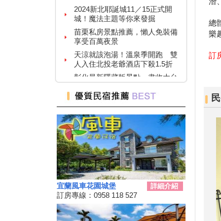
潛
城！魔法主題等你來發掘
苗栗私房景點推薦，懶人免裝備
總
享受百萬夜景
樂
天涼就該泡湯！溫泉季開跑 雙
人入住北投老爺酒店下殺1.5折
訂房
彰化最新隱藏版景點，盡收大台
中落日美景！
新竹首屆「新竹啤酒派對」於
10/12、10/13舉辦！
民
2024金門國際海洋藝術季～
10/04~2/28為期5個月
嘉義熱門景點推薦！前10大排名
景點你去過了嗎？
2024台南關子嶺溫泉美食節開
始啦！9/21~10/20
韭菜花季，各地賞花地點一次
宜蘭風車花園城堡
看！
詳細介紹
訂房專線：0958 118 527
台東！「振興震後獎勵旅遊個別
旅客住宿優惠案」補助平日住宿
每晚最高1000元至１１月底