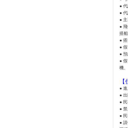
好熱鬧！這夏動物趴趴走 現身
● 
新竹大遠百
● 
山友注意！台灣登山申請整合服
● 
務網 單一入口網上線了
● 
好買好逛又好吃！ 特選北部、
搭船
中部「Outlet」洗版IG打卡點
● 
【2020最新請假旅遊攻略】 請
● 
假請得妙，台日爽爽玩！
● 
「2019澎湖吉貝沙灘嘉年華」 8
● 
月開跑
機、
封5年基隆嶼今起開放觀光5千人
預約 未來攻頂有證書
【
【小鎮漫遊 舞動樂園】 主題樂
園仲夏狂歡嘉年華開跑
● 
● 
北台灣最美草原「桃源谷步道」
一望無際的山海美景！
● 
2019東北角小鎮漫遊！朝聖浪
● 
漫海濱鞦韆、走訪老街3D復古
● 
彩繪
● 
烤柴魚、挑花生！ 綠島深度旅