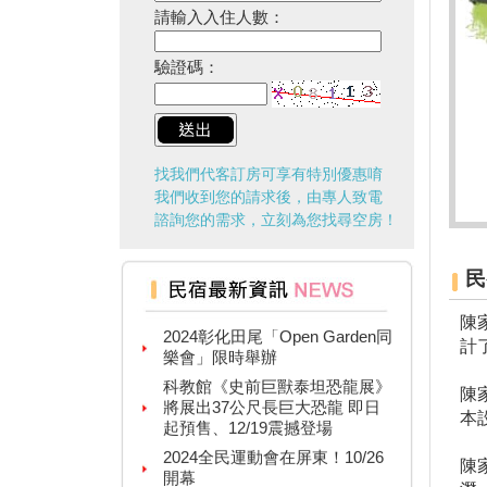
高雄隱藏版夜市！５０元玩到
請輸入入住人數：
飽！
台中「隱藏幽靈夜市」！20年才
驗證碼：
能逛1次
台灣百大景點推薦，集章還有限
量小禮物可以拿
嘉義夢幻熱點「蓋婭莊園」免門
找我們代客訂房可享有特別優惠唷
票、「佐登妮絲」城堡優惠價一
次看
我們收到您的請求後，由專人致電
諮詢您的需求，立刻為您找尋空房！
新竹市「觀光巴士—舊城巡禮
線」加碼解謎探險活動！
花蓮旅遊補助再擴大！
民
2024彰化田尾「Open Garden同
陳
樂會」限時舉辦
計
科教館《史前巨獸泰坦恐龍展》
將展出37公尺長巨大恐龍 即日
陳
起預售、12/19震撼登場
本
2024全民運動會在屏東！10/26
開幕
陳
2024新北耶誕城11／15正式開