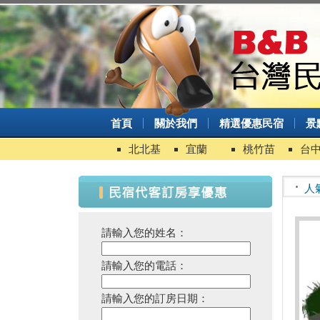
台灣觀光多選擇！兩人同行一人
免費！
台北最新景點，你有聽過以蜻蜓
為主題的秘境嗎？
2024景點大洗牌！沒想到最夯
首頁
關於我們
精選優惠民宿
景
景點是這裡！
北北基
宜蘭
桃竹苗
台
與樹共眠的苗栗三義自然民宿
花蓮12家國際認證寵物友善住宿
報給你知！
人
台灣100亮點啟動！首發活動台
中、花蓮溫泉季來啦！
請輸入您的姓名：
新竹五峰賽夏矮靈祭11／15起
辦3天
請輸入您的電話：
苗栗！「老適在一起生活節」
11/23登場
請輸入您的訂房日期：
2024 草嶺古道芒花季！