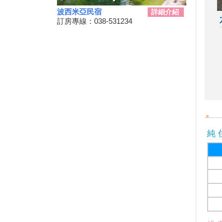
龜山島3/1日開島！每天開放
波西米亞民宿
詳細介紹
1800名遊客登島、百人攻頂
訂房專線：038-531234
111
§ 安心遊2.0住宿進擊券 §
2020龍岡米干節
「2020旗津黑沙玩藝節」在眾
人引頸期盼下，將於9月27日
(日)至10月11日(日)正式登場！
2020我是登山王‧大坑生態尋寶
趣
2020關子嶺溫泉美食節
純 
紙本「藝FUN券」
「2020澎湖國際風箏節」9月與
約您沙灘FUN風
白沙灣沙灘生活節登場 泡泡足
球浪人音樂會 APP挑戰實境解
謎拿好禮
2020大鵬灣帆船生活節
全台避暑森呼吸攻略 含「全台