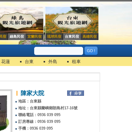
民宿
綠島民宿
宜蘭民宿
琉球民宿
台東民宿
高雄民宿
花蓮
台東
外島
租車
陳家大院
地區：台東縣
地址：台東縣蘭嶼鄉朗島村17-16號
聯絡電話：0936 039 095
訂房專線：0936 039 095
手機：0936 039 095