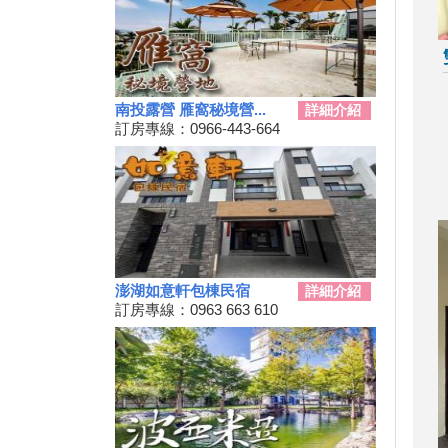
桃園最新地景藝術節，巨大的烏
龜、空中的魚、時光回溯的眷村
生活！
新竹假日觀光巴士2024/09/11日
正式啟動！
南投露營 雁窩秘境營...
詳細介紹
訂房專線：0966-443-664
2024屏東迎王時間出來啦！迎
王資訊大整理
花蓮觀光亮點專車！只要850元
帶你去旅遊！共有三條路線可供
選擇，快來花蓮渡假吧！
夏夜晚風吹來想找個漂亮的地方
散步嗎?新完工步道已為您開放!
Taiwan PASS台鐵版花蓮振興方
澎湖如意軒包棟民宿
詳細介紹
案 2人同行1人免費 7/1開賣
訂房專線：0963 663 610
振興花蓮旅遊住宿補助來囉！趕
快來申請吧
盡孝心遊小琉球放鬆之旅活動開
跑啦
2021宜蘭綠色綠色博覽會