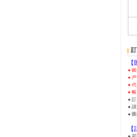
「嗶一下」就能搭太平山蹦蹦
車！全台12座遊樂園開放悠遊
卡、一卡通
夏日消暑活動10路線！暑假登山
乘涼×玩水景點推薦
台南藝文之旅！走訪台江文化中
心、朝聖台灣船園區、漫遊灣裡
訂
喜樹社區
躺在蓮花海中美美打卡！桃園2
【
家蓮荷花園+ IG打卡點 超仙盛
● 
夏美景
● 
網友最愛約會地點 前兩名絕對
● 
經典不敗！
● 帳
全球獨家超萌景點！走進台南安
平「遇艦泰迪熊」夢幻天堂
● 
● 
暑假帶你這樣玩！全台「七月旅
遊活動月曆」大人小孩玩得盡興
● 
超夢幻「Hello Kitty彩繪列車」
上路！飲料喝到飽、可以唱卡拉
【
OK
● 