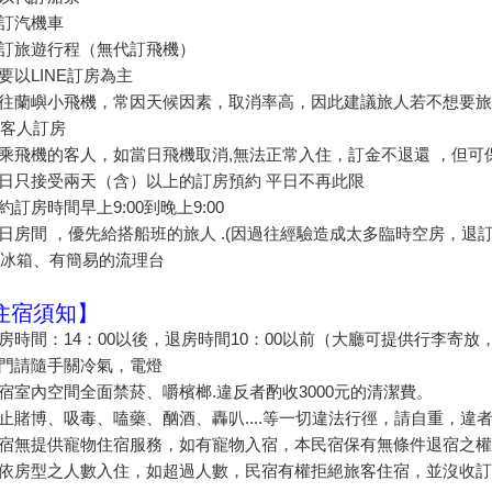
代訂汽機車
代訂旅遊行程（無代訂飛機）
主要以LINE訂房為主
飛往蘭嶼小飛機，常因天候因素，取消率高，因此建議旅人若不想要
客人訂房
搭乘飛機的客人，如當日飛機取消,無法正常入住，訂金不退還 ，但可
假日只接受兩天（含）以上的訂房預約 平日不再此限
預約訂房時間早上9:00到晚上9:00
假日房間 ，優先給搭船班的旅人 .(因過往經驗造成太多臨時空房，退訂
冰箱、有簡易的流理台
住宿須知】
進房時間：14：00以後，退房時間10：00以前（大廳可提供行李寄
出門請隨手關冷氣，電燈
民宿室內空間全面禁菸、嚼檳榔.違反者酌收3000元的清潔費。
禁止賭博、吸毒、嗑藥、酗酒、轟叭....等一切違法行徑，請自重，違
民宿無提供寵物住宿服務，如有寵物入宿，本民宿保有無條件退宿之
請依房型之人數入住，如超過人數，民宿有權拒絕旅客住宿，並沒收