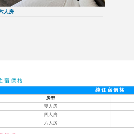
六人房
住 宿 價 格
純 住 宿 價 格
房型
雙人房
四人房
六人房