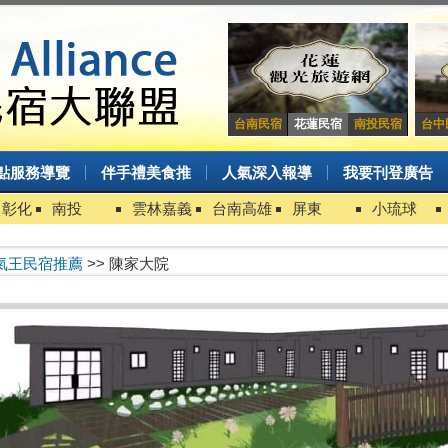
台南民宿
花蓮民宿
南投民宿
台中
點服務導覽
伴手禮美食推
人氣深入報導
我要刊登廣告
中彰化
南投
雲林嘉義
台南高雄
屏東
小琉球
氣王民宿推薦
>> 陳家大院