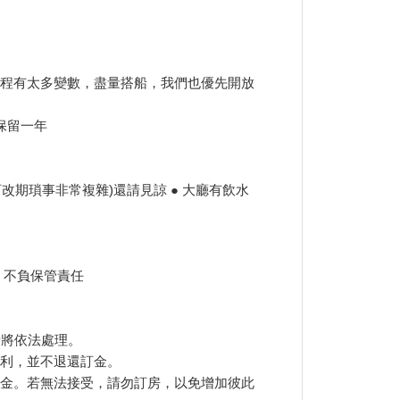
旅程有太多變數，盡量搭船，我們也優先開放
保留一年
改期瑣事非常複雜)還請見諒 ● 大廳有飲水
放，不負保管責任
者將依法處理。
權利，並不退還訂金。
訂金。若無法接受，請勿訂房，以免增加彼此