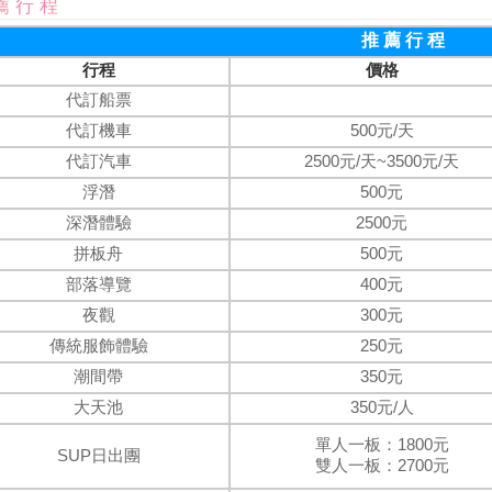
薦 行 程
推 薦 行 程
行程
價格
代訂船票
代訂機車
500元/天
代訂汽車
2500元/天~3500元/天
浮潛
500元
深潛體驗
2500元
拼板舟
500元
部落導覽
400元
夜觀
300元
傳統服飾體驗
250元
潮間帶
350元
大天池
350元/人
單人一板：1800元
SUP日出團
雙人一板：2700元