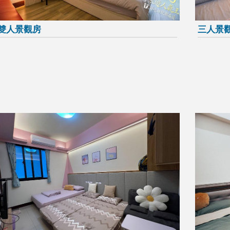
雙人景觀房
三人景