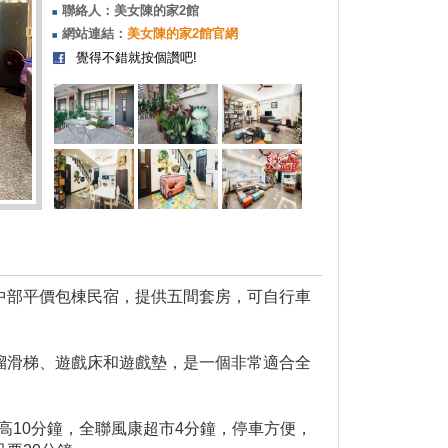
聯絡人：美女陳的家2館
網站連結：
美女陳的家2館官網
覺得不錯就按個讚吧!
中部平價包棟民宿，提供五間套房，可自行車
溜滑梯、遊戲床和遊戲墊，是一個非常適合全
山高10分鐘，全聯風康超市4分鐘，停車方便，