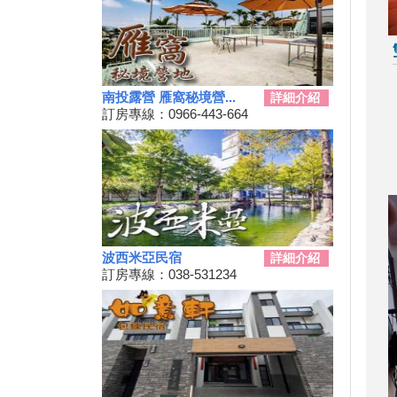
樂會」限時舉辦
科教館《史前巨獸泰坦恐龍展》
將展出37公尺長巨大恐龍 即日
起預售、12/19震撼登場
2024全民運動會在屏東！10/26
南投露營 雁窩秘境營...
詳細介紹
開幕
訂房專線：0966-443-664
2024新北耶誕城11／15正式開
城！魔法主題等你來發掘
苗栗私房景點推薦，懶人免裝備
享受百萬夜景
天涼就該泡湯！溫泉季開跑 雙
人入住北投老爺酒店下殺1.5折
彰化最新隱藏版景點，盡收大台
波西米亞民宿
詳細介紹
中落日美景！
訂房專線：038-531234
新竹首屆「新竹啤酒派對」於
10/12、10/13舉辦！
2024金門國際海洋藝術季～
10/04~2/28為期5個月
嘉義熱門景點推薦！前10大排名
景點你去過了嗎？