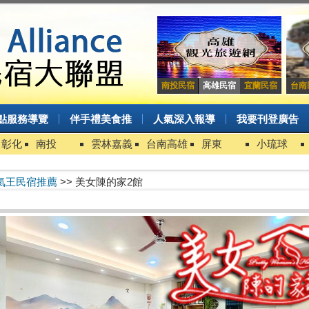
南投民宿
高雄民宿
宜蘭民宿
台南
點服務導覽
伴手禮美食推
人氣深入報導
我要刊登廣告
中彰化
南投
雲林嘉義
台南高雄
屏東
小琉球
氣王民宿推薦
>> 美女陳的家2館