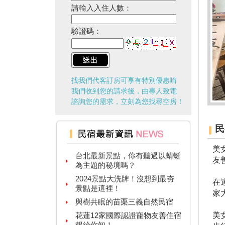
請輸入入住人數：
驗證碼：
找我們代客訂房可享有特別優惠唷
我們收到您的請求後，由專人致電
諮詢您的需求，立刻為您找尋空房！
台灣觀光多選擇！兩人同行一人
免費！
民
台北最新景點，你有聽過以蜻蜓
美
為主題的秘境嗎？
友
2024景點大洗牌！沒想到最夯
景點是這裡！
在
與樹共眠的苗栗三義自然民宿
家
花蓮12家國際認證寵物友善住宿
報給你知！
美
台灣100亮點啟動！首發活動台