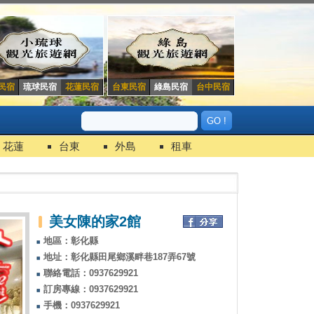
民宿
琉球民宿
花蓮民宿
台東民宿
綠島民宿
台中民宿
花蓮
台東
外島
租車
美女陳的家2館
地區：彰化縣
地址：彰化縣田尾鄉溪畔巷187弄67號
聯絡電話：0937629921
訂房專線：0937629921
手機：0937629921