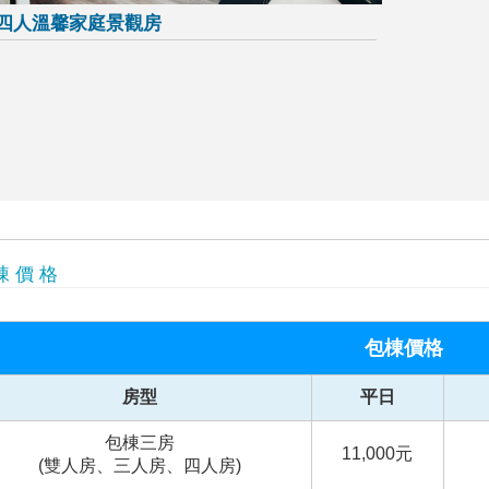
四人溫馨家庭景觀房
棟 價 格
包棟價格
房型
平日
包棟三房
11,000元
(雙人房、三人房、四人房)