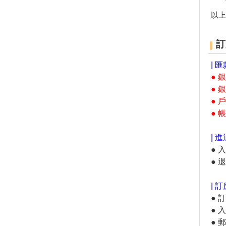
up Taiwan
以上
屏東海生館VR體驗館開張 大小
遊客腎上腺素飆升
台灣遊客最愛前往的十大國內外
訂
旅遊城市
「韓國大學路慶典」搬來台灣
| 匯
民眾免費索票入場
● 
「嗶一下」就能搭太平山蹦蹦
● 
車！全台12座遊樂園開放悠遊
● 
卡、一卡通
● 帳
夏日消暑活動10路線！暑假登山
乘涼×玩水景點推薦
| 
台南藝文之旅！走訪台江文化中
● 
心、朝聖台灣船園區、漫遊灣裡
● 
喜樹社區
躺在蓮花海中美美打卡！桃園2
家蓮荷花園+ IG打卡點 超仙盛
| 訂
夏美景
● 
網友最愛約會地點 前兩名絕對
●
經典不敗！
● 