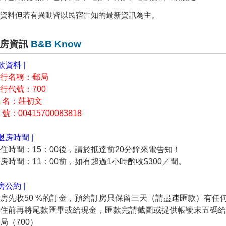
資料但若有異動皆以民宿告知的最新資訊為主。
房資訊
B&B Know
款資料 |
銀行名稱：郵局
銀行代號：700
戶 名：莊初文
 號：00415700083818
進退房時間 |
入住時間：15：00後，請於抵達前20分鐘來電告知！
退房時間：11：00前，如有超過1小時酌收$300／間。
房公約 |
訂房先收50 %的訂金，預約訂房只保留三天（請盡速匯款）有任
 入住前再將尾款匯畢或給現金，匯款完請截圖或提供帳號末五碼
郵局（700）