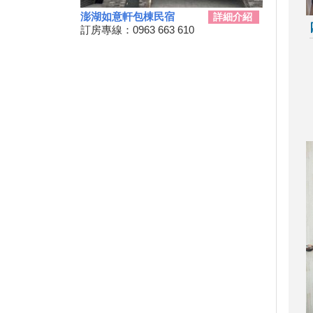
2024台南關子嶺溫泉美食節開
澎湖如意軒包棟民宿
詳細介紹
始啦！9/21~10/20
訂房專線：0963 663 610
韭菜花季，各地賞花地點一次
看！
台東！「振興震後獎勵旅遊個別
旅客住宿優惠案」補助平日住宿
每晚最高1000元至１１月底
桃園最新地景藝術節，巨大的烏
龜、空中的魚、時光回溯的眷村
生活！
新竹假日觀光巴士2024/09/11日
正式啟動！
2024屏東迎王時間出來啦！迎
王資訊大整理
花蓮觀光亮點專車！只要850元
帶你去旅遊！共有三條路線可供
選擇，快來花蓮渡假吧！
夏夜晚風吹來想找個漂亮的地方
散步嗎?新完工步道已為您開放!
Taiwan PASS台鐵版花蓮振興方