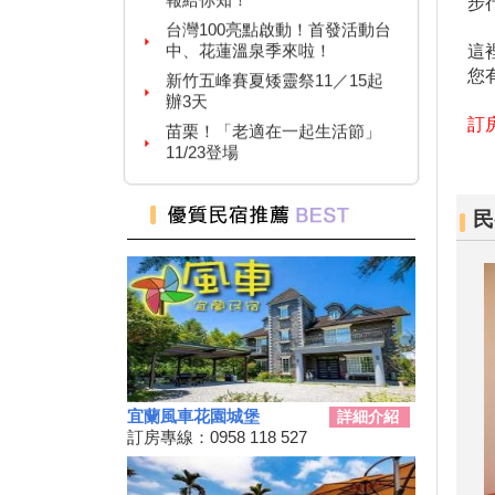
步
中、花蓮溫泉季來啦！
新竹五峰賽夏矮靈祭11／15起
這
辦3天
您
苗栗！「老適在一起生活節」
11/23登場
訂房
2024 草嶺古道芒花季！
高雄隱藏版夜市！５０元玩到
飽！
民
台中「隱藏幽靈夜市」！20年才
能逛1次
台灣百大景點推薦，集章還有限
量小禮物可以拿
嘉義夢幻熱點「蓋婭莊園」免門
票、「佐登妮絲」城堡優惠價一
次看
新竹市「觀光巴士—舊城巡禮
宜蘭風車花園城堡
詳細介紹
線」加碼解謎探險活動！
訂房專線：0958 118 527
花蓮旅遊補助再擴大！
2024彰化田尾「Open Garden同