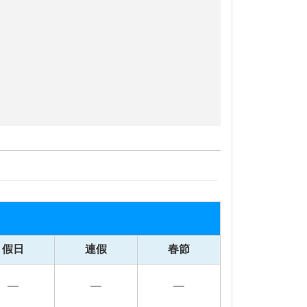
假日
連假
春節
—
—
—