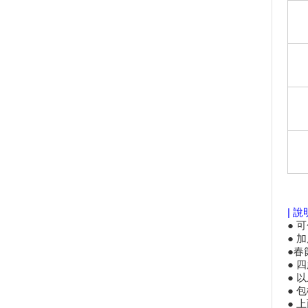
「2020澎湖國際風箏節」9月與
約您沙灘FUN風
白沙灣沙灘生活節登場 泡泡足
球浪人音樂會 APP挑戰實境解
謎拿好禮
2020大鵬灣帆船生活節
全台避暑森呼吸攻略 含「全台
五大森林避暑勝地」
台灣觀巴遊2人同行1人免費 參
山送台灣LV
暑假必衝！ 全台「七月活動懶
人包」 澎湖花火節、熱氣球嘉
年華充滿活力
2019擴大國旅秋冬夜市抵用卷
| 說
優惠活動
● 
2019擴大國旅秋冬住宿優惠活
● 加
動
●春
● 
高雄愛河水漾嘉年華
● 
單車騎遊聽風看海，體驗台灣燈
● 
塔極點濱海小鎮風貌 一起Light
● 