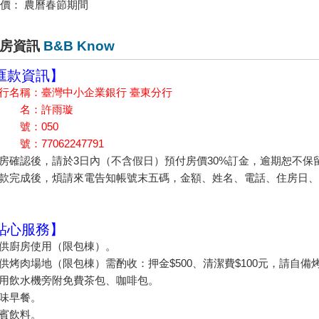
價： 農曆春節期間
房資訊
B&B Know
匯款資訊】
銀行名稱：臺灣中小企業銀行 臺東分行
戶 名：許雨璇
代 號：050
帳 號：77062247791
訂房確認後，請於3日內（不含假日）預付房價30%訂金，逾期恕不
匯款完成後，煩請來電告知帳號末五碼，金額、姓名、電話、住房日、
貼心服務】
提供廚房使用（限包棟）。
提供烤肉場地（限包棟）需酌收：押金$500、清潔費$100元，請自備
公用飲水機旁附免費茶包、咖啡包。
美味早餐。
迎賓飲料。