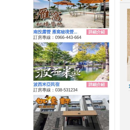
科教館《史前巨獸泰坦恐龍展》
將展出37公尺長巨大恐龍 即日
起預售、12/19震撼登場
2024全民運動會在屏東！10/26
開幕
南投露營 雁窩秘境營...
詳細介紹
2024新北耶誕城11／15正式開
訂房專線：0966-443-664
城！魔法主題等你來發掘
苗栗私房景點推薦，懶人免裝備
享受百萬夜景
天涼就該泡湯！溫泉季開跑 雙
人入住北投老爺酒店下殺1.5折
彰化最新隱藏版景點，盡收大台
中落日美景！
波西米亞民宿
詳細介紹
新竹首屆「新竹啤酒派對」於
訂房專線：038-531234
10/12、10/13舉辦！
2024金門國際海洋藝術季～
10/04~2/28為期5個月
嘉義熱門景點推薦！前10大排名
景點你去過了嗎？
2024台南關子嶺溫泉美食節開