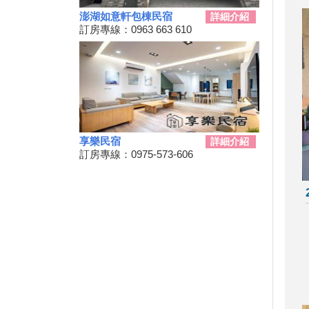
始啦！9/21~10/20
澎湖如意軒包棟民宿
詳細介紹
韭菜花季，各地賞花地點一次
訂房專線：0963 663 610
看！
台東！「振興震後獎勵旅遊個別
旅客住宿優惠案」補助平日住宿
每晚最高1000元至１１月底
桃園最新地景藝術節，巨大的烏
龜、空中的魚、時光回溯的眷村
生活！
享樂民宿
詳細介紹
新竹假日觀光巴士2024/09/11日
訂房專線：0975-573-606
正式啟動！
2024屏東迎王時間出來啦！迎
王資訊大整理
花蓮觀光亮點專車！只要850元
帶你去旅遊！共有三條路線可供
選擇，快來花蓮渡假吧！
夏夜晚風吹來想找個漂亮的地方
散步嗎?新完工步道已為您開放!
Taiwan PASS台鐵版花蓮振興方
案 2人同行1人免費 7/1開賣