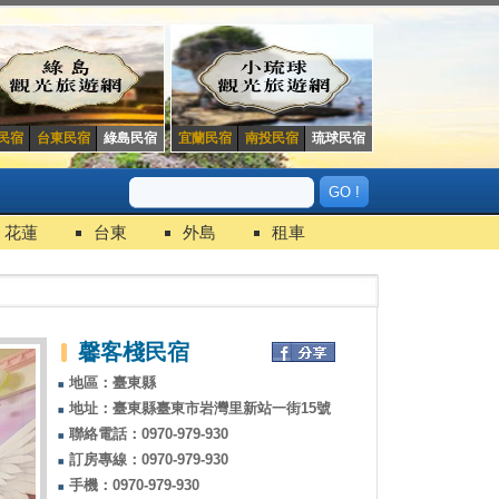
民宿
台東民宿
綠島民宿
宜蘭民宿
南投民宿
琉球民宿
花蓮
台東
外島
租車
馨客棧民宿
地區：臺東縣
地址：臺東縣臺東市岩灣里新站一街15號
聯絡電話：0970-979-930
訂房專線：0970-979-930
手機：0970-979-930