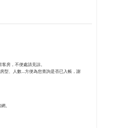
保留客房，不便處請見諒。
房型、人數...方便為您查詢是否已入帳，謝
烤網。