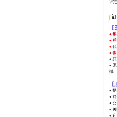
屏東海生館VR體驗館開張 大小
※定
遊客腎上腺素飆升
台灣遊客最愛前往的十大國內外
訂
旅遊城市
「韓國大學路慶典」搬來台灣
【
民眾免費索票入場
● 
「嗶一下」就能搭太平山蹦蹦
● 
車！全台12座遊樂園開放悠遊
卡、一卡通
● 
● 
夏日消暑活動10路線！暑假登山
乘涼×玩水景點推薦
● 
台南藝文之旅！走訪台江文化中
● 
心、朝聖台灣船園區、漫遊灣裡
謝。
喜樹社區
躺在蓮花海中美美打卡！桃園2
【
家蓮荷花園+ IG打卡點 超仙盛
● 
夏美景
● 
網友最愛約會地點 前兩名絕對
● 
經典不敗！
● 
全球獨家超萌景點！走進台南安
● 
平「遇艦泰迪熊」夢幻天堂