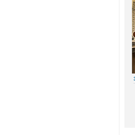
振興花蓮旅遊住宿補助來囉！趕
快來申請吧
盡孝心遊小琉球放鬆之旅活動開
跑啦
2021宜蘭綠色綠色博覽會
龜山島3/1日開島！每天開放
1800名遊客登島、百人攻頂
111
§ 安心遊2.0住宿進擊券 §
2020龍岡米干節
「2020旗津黑沙玩藝節」在眾
人引頸期盼下，將於9月27日
(日)至10月11日(日)正式登場！
2020我是登山王‧大坑生態尋寶
趣
2020關子嶺溫泉美食節
紙本「藝FUN券」
「2020澎湖國際風箏節」9月與
約您沙灘FUN風