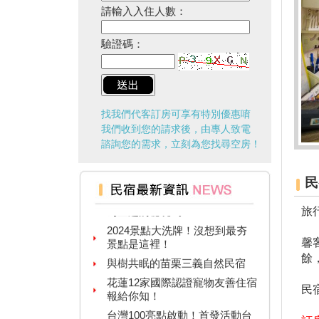
請輸入入住人數：
驗證碼：
找我們代客訂房可享有特別優惠唷
我們收到您的請求後，由專人致電
台灣觀光多選擇！兩人同行一人
諮詢您的需求，立刻為您找尋空房！
免費！
台北最新景點，你有聽過以蜻蜓
民
為主題的秘境嗎？
2024景點大洗牌！沒想到最夯
旅
景點是這裡！
與樹共眠的苗栗三義自然民宿
馨
餘
花蓮12家國際認證寵物友善住宿
報給你知！
民
台灣100亮點啟動！首發活動台
中、花蓮溫泉季來啦！