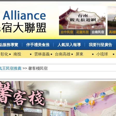
台中民宿
花蓮民宿
台南民宿
高雄
點服務導覽
伴手禮美食推
人氣深入報導
我要刊登廣告
中彰化
南投
雲林嘉義
台南高雄
屏東
小琉球
氣王民宿推薦
>> 馨客棧民宿