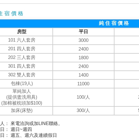
住 宿 價 格
純 住 宿 價 格
房型
平日
101 六人套房
3000
201 四人套房
2400
202 三人套房
1800
301 四人套房
2400
302 雙人套房
1400
包棟(19人)
11000
單純加人
(提供盥洗用具)
100/人
(加棉被枕頭加$100)
加床(床墊)
300/人
人： 來電洽詢或加LINE聯絡。
日： 週日~週四
日： 週五、週六及連續假日