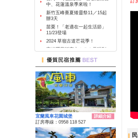
訂房
新竹五峰賽夏矮靈祭11／15起
辦3天
苗栗！「老適在一起生活節」
11/23登場
2024 草嶺古道芒花季！
高雄隱藏版夜市！５０元玩到
飽！
台中「隱藏幽靈夜市」！20年才
能逛1次
台灣百大景點推薦，集章還有限
量小禮物可以拿
嘉義夢幻熱點「蓋婭莊園」免門
票、「佐登妮絲」城堡優惠價一
次看
新竹市「觀光巴士—舊城巡禮
線」加碼解謎探險活動！
花蓮旅遊補助再擴大！
宜蘭風車花園城堡
詳細介紹
訂房專線：0958 118 527
2024彰化田尾「Open Garden同
樂會」限時舉辦
民