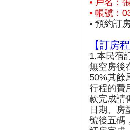
▪ 戶名：
桐花季」賞花好去處
單人壯遊不寂寞！一個人漫步嘉
▪ 帳號：03
義阿里山林鐵的仙境鐵道慢旅
▪ 預約
2019彰化員林「大明里蜀葵花
海」美不勝收！
換玩具、憶童年 苗栗鐵路一村
下周再推假日市集
【訂房程
總整理／想去旅遊看這篇！全台
1.本民
５月旅遊活動月曆
母親節只要喊這句話 宜蘭綠博
無空房後
就免費玩
50%其
跳島潛水賞煙火！沁涼一夏澎湖
放空假期
行程的費
墾丁龍磐音樂節5月11日登場 龍
磐公園化身歌劇院
款完成請
綺麗花海期間限定！高山杜鵑絕
日期、房
美盛開
可以排假了！明年6個連假 春節
號後五碼
休7天要補1天班
台灣6大避暑勝地，讓你清涼一