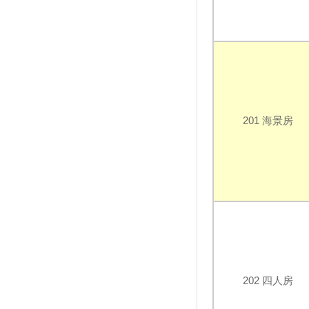
園仲夏狂歡嘉年華開跑
北台灣最美草原「桃源谷步道」
一望無際的山海美景！
2019東北角小鎮漫遊！朝聖浪
漫海濱鞦韆、走訪老街3D復古
彩繪
烤柴魚、挑花生！ 綠島深度旅
遊Top５玩法大解密
201 海景房
羅東夜市的啤酒專賣所 全台130
種口味這邊都有！
大溪80年日式木造宿舍 轉型成
「木藝生態博物館」
桃園石門水庫熱氣球嘉年華 小
小兵旋風登場
「2019寶島仲夏節Formosa
Summer Festival」-「消暑上
山、清涼下海」從呷冰開始
2019台灣國際熱氣球嘉年華活
202 四人房
動資訊+台東旅遊景點懶人包
北海岸一次過癮4款超值套票明