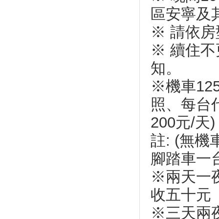
◤ 蒸汽火車6月首航 搭台鐵到花
區安寧及
東尋仲夏夜之夢 ◢
◤ 只要100元！宜蘭童玩節縣民
※ 請依
辦這個 享有不限次數暢玩 ◢
※ 續住
◤193縣道搶先看！花蓮平地
「金針花」絕美盛開了 ◢
知。
中秋賞月 8個地點帶你欣賞最美
月光海
※機車12
屏東小琉球 優游絕世島嶼
照、每台
【小琉球】台灣15處小琉球必去
景點
200元/天)
有書香還有暖心時光！台灣十大
註: (無
獨立書店
創意水果料理 清爽又開胃
腳踏車一台
北投櫻花王被攔腰砍斷 原來是
※兩天一
罹患「褐根病」
幼童矇眼打西瓜 消暑體驗日本
收五十元
文化
※三天兩
入秋好蟹天 「藝」起展蟹之美