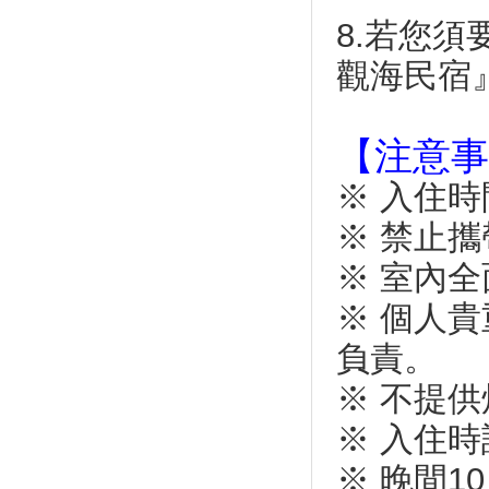
10月最大流星雨 獵戶座極大期
周六登場
8.若您
台中石虎花車獲人氣王
觀海民宿』
本周緩慢降溫秋意漸顯 蘭恩颱
風周六在台灣東部外海
太魯閣峽谷音樂節 美聲樂音揭
【注意事
序幕
大鵬灣電子旅遊套票熱賣
※ 入住時
配合全運會 宜市幾米觀光巴士
※ 禁止
免費預約遊舊城
2017臺東好米收冬祭
※ 室內
宜蘭傳藝老爺行旅首次加入老爺
※ 個人
酒店集團百萬大獎抽抽樂活動
宜蘭全運會開幕式 免費索票
負責。
澎湖旅遊精彩可期，跳島嘉年
※ 不提
華，八月九月好玩登場
2017年7月全台各地推薦活動
※ 入住
到處都有壯闊美景 全台五大伯
朗大道
※ 晚間