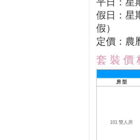
平日：星
全球獨家超萌景點！走進台南安
平「遇艦泰迪熊」夢幻天堂
假日：星
暑假帶你這樣玩！全台「七月旅
遊活動月曆」大人小孩玩得盡興
假）
超夢幻「Hello Kitty彩繪列車」
上路！飲料喝到飽、可以唱卡拉
定價：農
OK
好熱鬧！這夏動物趴趴走 現身
套 裝 價 
新竹大遠百
山友注意！台灣登山申請整合服
務網 單一入口網上線了
好買好逛又好吃！ 特選北部、
房 型
中部「Outlet」洗版IG打卡點
【2020最新請假旅遊攻略】 請
假請得妙，台日爽爽玩！
「2019澎湖吉貝沙灘嘉年華」 8
月開跑
101 雙人房
封5年基隆嶼今起開放觀光5千人
預約 未來攻頂有證書
【小鎮漫遊 舞動樂園】 主題樂