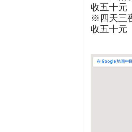
大溪豆干節開幕 各式豆干料理
收五十元
飄香
※四天三
全台十大必逛商圈！你去過幾
個？
收五十元
莒光觀光年 賞燕鷗釣小管
KANO季觀光 募棒球請你看球
賽
【台灣之光】好吃美食加上旅費
低，台灣入選十大超值旅遊地
神木下婚禮 幸福列車啟動
台灣美食展復活 美味爆表
古色古香超懷舊 全臺十大網友
最推老街
甜度高、口感Q！ 四面環海的
小琉球竟然有產芒果
妖怪村魔神祭 裝神弄鬼過暑假
【南投中寮】龍鳳瀑布空中步道
驚奇景點懸空透明玻璃步道尖
叫!腳底發麻/美國大峽谷場景全