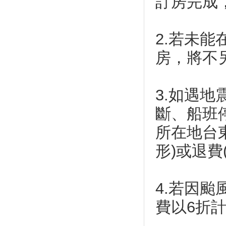
訂房完成
夏！
5月看得到飄「雪」！三芝桐花
祭5月4日正式開跑
2.若未
2019觀音觀鷹飛向新里程 系
房，將不
列活動邀你春夏秋季漫遊觀音山
每小時可以看到50顆！今年夏天
第一場「寶瓶座流星雨」5/6大
爆發
3.如遇
孩子的放電天堂！ 全台１０大
斷、船班
適合呼朋引伴、親子共遊的商圈
2019客家桐花祭
所在地台
礁溪溫泉季 走進前陸軍營區…
形)或退費
礁溪溫泉季 宜蘭浴衫亮相
宜蘭羅東｜水如意早餐店，在地
人推薦地區限定三星蔥蛋餅
4.若因
【懶人包】宜蘭「礁溪」4家必
吃+2家必訪景點
費以6折
最後一天！花東原創生活節 花
蓮文創園區鬧熱