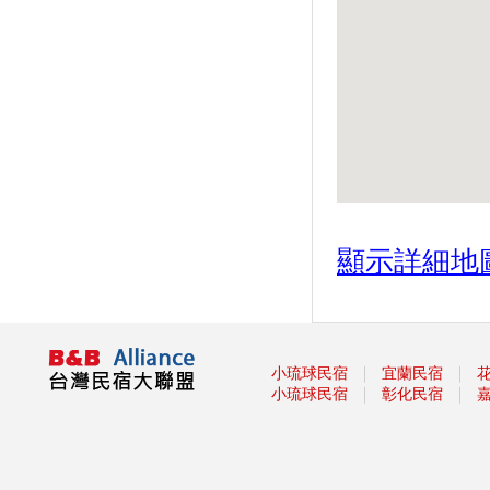
新亮像先睹為快
美食旅遊地 台灣凍蒜第一
城市練習曲 雙北十大最美自行
車路線
遊輪式客運直達宜蘭 4旅遊路
線定點輕鬆玩
假日特輯－遛小孩必看！ 54個
宜蘭無料景點全攻略
顯示詳細地
｜
｜
小琉球民宿
宜蘭民宿
｜
｜
小琉球民宿
彰化民宿