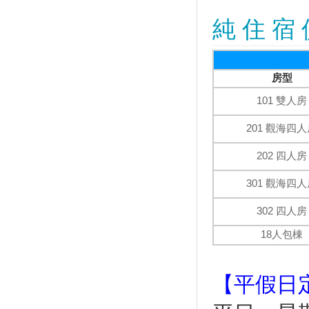
up Taiwan
純 住 宿 
屏東海生館VR體驗館開張 大小
遊客腎上腺素飆升
台灣遊客最愛前往的十大國內外
旅遊城市
房型
「韓國大學路慶典」搬來台灣
民眾免費索票入場
101 雙人房
「嗶一下」就能搭太平山蹦蹦
201 觀海四
車！全台12座遊樂園開放悠遊
卡、一卡通
202 四人房
夏日消暑活動10路線！暑假登山
乘涼×玩水景點推薦
301 觀海四
台南藝文之旅！走訪台江文化中
心、朝聖台灣船園區、漫遊灣裡
302 四人房
喜樹社區
18人包棟
躺在蓮花海中美美打卡！桃園2
家蓮荷花園+ IG打卡點 超仙盛
夏美景
【平假日
網友最愛約會地點 前兩名絕對
經典不敗！