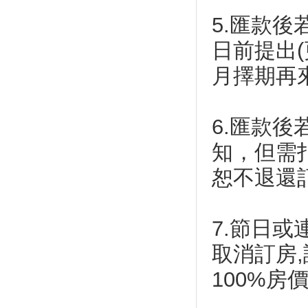
花蓮溫泉季 不出國也可泡好湯
5.匯款
榮躍的傳承-宜蘭縣大同鄉體育
文物展
日前提出(
台東金峰洛神花季 周六活動強
月擇期再
強滾
2017年漫遊大同山旅.草地音樂
會
6.匯款
登上國際！台中、宜蘭入選「世
界的祕密奇跡」
知，但需
2017池上秋收稻穗藝術節
恕不退還
全運》開幕「看見宜蘭」 台北
世大運精銳盡出
公路里程牌 玩出濃濃愛意
7.節日或
宜蘭 樂遊和風園區 暢玩新旅店
全台「最美公路」總整理 一生
取消訂房,
一定要去一次！
100%房價
安農溪重陽敬老 超級夜總會
10/21精彩獻藝