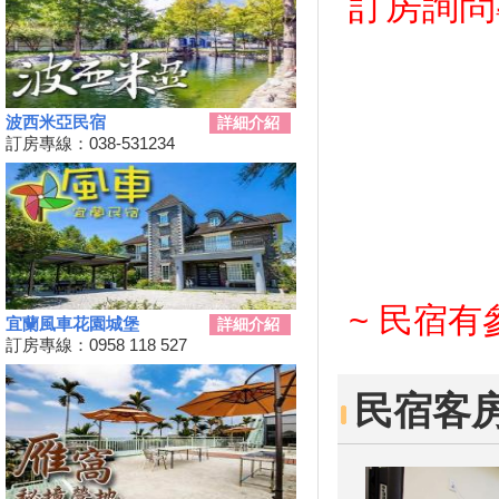
訂房詢問專線
樂會」限時舉辦
科教館《史前巨獸泰坦恐龍展》
將展出37公尺長巨大恐龍 即日
起預售、12/19震撼登場
2024全民運動會在屏東！10/26
波西米亞民宿
詳細介紹
開幕
訂房專線：038-531234
2024新北耶誕城11／15正式開
城！魔法主題等你來發掘
苗栗私房景點推薦，懶人免裝備
享受百萬夜景
天涼就該泡湯！溫泉季開跑 雙
人入住北投老爺酒店下殺1.5折
~ 民宿
彰化最新隱藏版景點，盡收大台
宜蘭風車花園城堡
詳細介紹
中落日美景！
訂房專線：0958 118 527
新竹首屆「新竹啤酒派對」於
10/12、10/13舉辦！
民宿客
2024金門國際海洋藝術季～
10/04~2/28為期5個月
嘉義熱門景點推薦！前10大排名
景點你去過了嗎？