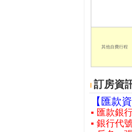
野餐新食尚！ 全台熱門「野餐
地點」大搜查
1200盞璀璨燈籠海！鹿港小鎮
越夜越美 端午節從早玩到晚
2019新竹必去景點：新竹司馬
庫斯＆鎮西堡這樣玩！
太強了！桃園東和鋼鐵空橋入選
世界最棒5座橋
其他自費行程
保護海岸秘境象鼻岩 別再爬上
去打卡
520也要耍浪漫！全台必收藏浪
漫約會景點懶人包
訂房資
【趣吧】夏天就是要玩水划獨木
舟！全台最新15條水上活動懶人
包
【匯款資
超豐富的菇類！宜蘭「福山植物
園」台灣真菌的自然教室
▪ 匯款銀
百隻超萌斑比！馬祖大坵「梅花
鹿島」豐富生態的療癒系祕境
▪ 銀行代號
欣賞五月雪的浪漫！全台灣「油