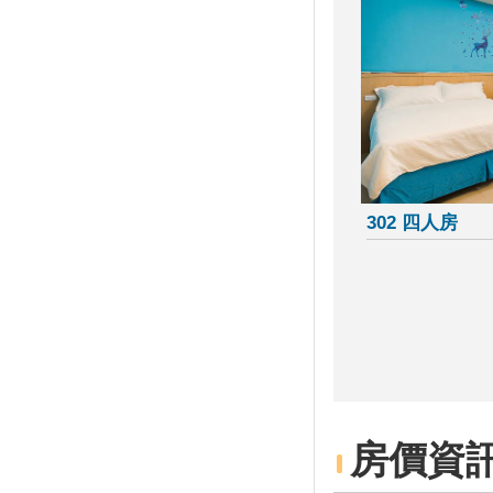
「2020澎湖國際風箏節」9月與
約您沙灘FUN風
白沙灣沙灘生活節登場 泡泡足
球浪人音樂會 APP挑戰實境解
謎拿好禮
2020大鵬灣帆船生活節
全台避暑森呼吸攻略 含「全台
五大森林避暑勝地」
台灣觀巴遊2人同行1人免費 參
302 四人房
山送台灣LV
暑假必衝！ 全台「七月活動懶
人包」 澎湖花火節、熱氣球嘉
年華充滿活力
2019擴大國旅秋冬夜市抵用卷
優惠活動
2019擴大國旅秋冬住宿優惠活
動
高雄愛河水漾嘉年華
房價資
單車騎遊聽風看海，體驗台灣燈
塔極點濱海小鎮風貌 一起Light