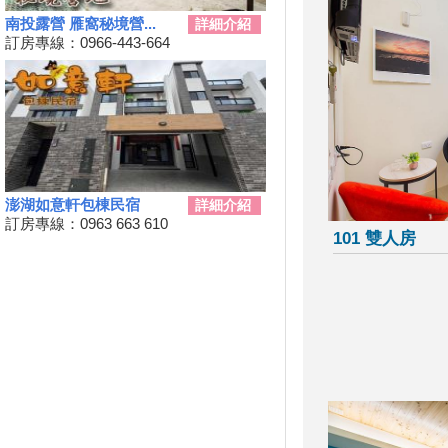
2024台南關子嶺溫泉美食節開
南投露營 雁窩秘境營...
詳細介紹
始啦！9/21~10/20
訂房專線：0966-443-664
韭菜花季，各地賞花地點一次
看！
台東！「振興震後獎勵旅遊個別
旅客住宿優惠案」補助平日住宿
每晚最高1000元至１１月底
桃園最新地景藝術節，巨大的烏
龜、空中的魚、時光回溯的眷村
澎湖如意軒包棟民宿
詳細介紹
生活！
訂房專線：0963 663 610
101 雙人房
新竹假日觀光巴士2024/09/11日
正式啟動！
2024屏東迎王時間出來啦！迎
王資訊大整理
花蓮觀光亮點專車！只要850元
帶你去旅遊！共有三條路線可供
選擇，快來花蓮渡假吧！
夏夜晚風吹來想找個漂亮的地方
散步嗎?新完工步道已為您開放!
Taiwan PASS台鐵版花蓮振興方