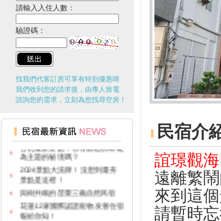
請輸入入住人數：
驗證碼：
找我們代客訂房可享有特別優惠唷
我們收到您的請求後，由專人致電
諮詢您的需求，立刻為您找尋空房！
台灣觀光多選擇！兩人同行一人
免費！
民宿介
台北最新景點，你有聽過以蜻蜓
為主題的秘境嗎？
誼璟觀海
2024景點大洗牌！沒想到最夯
景點是這裡！
遠離繁鬧
與樹共眠的苗栗三義自然民宿
來到這個
花蓮12家國際認證寵物友善住宿
報給你知！
請暫時忘
台灣100亮點啟動！首發活動台