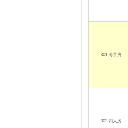
起預購 最低下殺72折
端午連假首日開幕！宜蘭人氣景
點「斑比山丘」地址曝光
愛吃愛玩！台灣人「新」的６個
旅遊習慣
端午連假去台灣觀光小鎮走一
趟！台灣觀光小鎮漫遊10玩法
【全台活動月曆】告訴你六月有
301 海景房
什麼好玩！一起去看滑龍舟參加
沙雕藝術季
連假輕旅行！苗栗「南瓜隧道」
結實纍纍的南瓜模樣超古錐！
五五慶端午 全台遊樂園推不同
活動、優惠吸客
環礁美如指環… 東沙觀光喊卡
可能避掉一場生態浩劫
無敵海景、擺盪天際..全台８處
「特色鞦韆」網美系景點 宜
蘭、花蓮打卡最熱門！
302 四人房