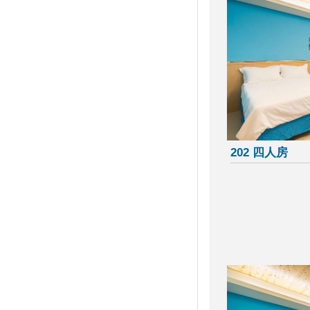
案 2人同行1人免費 7/1開賣
振興花蓮旅遊住宿補助來囉！趕
快來申請吧
盡孝心遊小琉球放鬆之旅活動開
跑啦
2021宜蘭綠色綠色博覽會
龜山島3/1日開島！每天開放
1800名遊客登島、百人攻頂
111
202 四人房
§ 安心遊2.0住宿進擊券 §
2020龍岡米干節
「2020旗津黑沙玩藝節」在眾
人引頸期盼下，將於9月27日
(日)至10月11日(日)正式登場！
2020我是登山王‧大坑生態尋寶
趣
2020關子嶺溫泉美食節
紙本「藝FUN券」