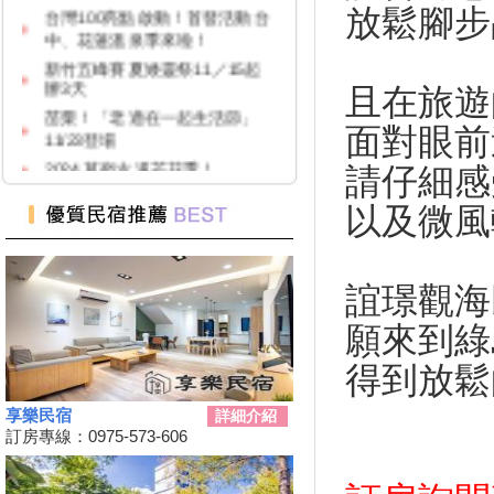
放鬆腳步
中、花蓮溫泉季來啦！
新竹五峰賽夏矮靈祭11／15起
辦3天
且在旅遊
苗栗！「老適在一起生活節」
11/23登場
面對眼前
2024 草嶺古道芒花季！
請仔細感
高雄隱藏版夜市！５０元玩到
飽！
以及微風
台中「隱藏幽靈夜市」！20年才
能逛1次
台灣百大景點推薦，集章還有限
誼璟觀海
量小禮物可以拿
嘉義夢幻熱點「蓋婭莊園」免門
願來到綠
票、「佐登妮絲」城堡優惠價一
得到放鬆
次看
新竹市「觀光巴士—舊城巡禮
享樂民宿
詳細介紹
線」加碼解謎探險活動！
訂房專線：0975-573-606
花蓮旅遊補助再擴大！
2024彰化田尾「Open Garden同